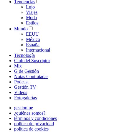
Tendencias
Lujo
Viajes
Moda
Estilos
Mundo
EEUU
México
España
Internacional
Tecnología
Club del Suscriptor
Mix
G de Gestión
Notas Contratadas
Podcast
Gestión TV
Videos
Fotogalerías
gestion.pe
¿quiénes somos?
términos y condiciones
política de privacidad
politica de cookies