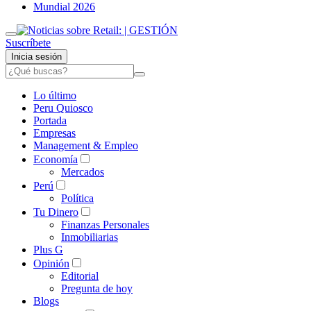
Mundial 2026
Suscríbete
Inicia sesión
Lo último
Peru Quiosco
Portada
Empresas
Management & Empleo
Economía
Mercados
Perú
Política
Tu Dinero
Finanzas Personales
Inmobiliarias
Plus G
Opinión
Editorial
Pregunta de hoy
Blogs