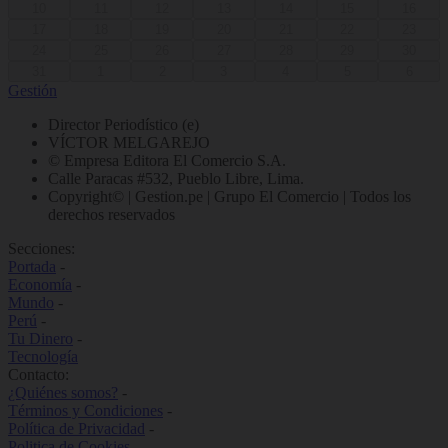
10
11
12
13
14
15
16
17
18
19
20
21
22
23
24
25
26
27
28
29
30
31
1
2
3
4
5
6
Gestión
Director Periodístico (e)
VÍCTOR MELGAREJO
© Empresa Editora El Comercio S.A.
Calle Paracas #532, Pueblo Libre, Lima.
Copyright© | Gestion.pe | Grupo El Comercio | Todos los
derechos reservados
Secciones:
Portada
-
Economía
-
Mundo
-
Perú
-
Tu Dinero
-
Tecnología
Contacto:
¿Quiénes somos?
-
Términos y Condiciones
-
Política de Privacidad
-
Politica de Cookies
-