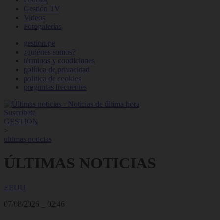
Gestión TV
Videos
Fotogalerías
gestion.pe
¿quiénes somos?
términos y condiciones
política de privacidad
politica de cookies
preguntas frecuentes
Suscríbete
GESTION
>
ultimas noticias
ÚLTIMAS NOTICIAS
EEUU
07/08/2026
_
02:46