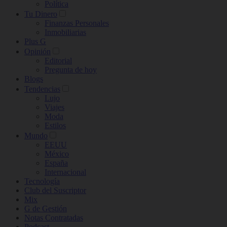
Política
Tu Dinero
Finanzas Personales
Inmobiliarias
Plus G
Opinión
Editorial
Pregunta de hoy
Blogs
Tendencias
Lujo
Viajes
Moda
Estilos
Mundo
EEUU
México
España
Internacional
Tecnología
Club del Suscriptor
Mix
G de Gestión
Notas Contratadas
Podcast