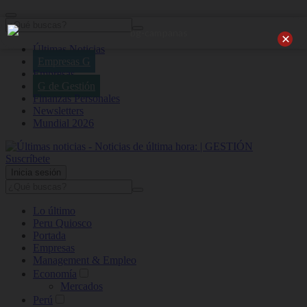
Últimas Noticias
Empresas G
Empresas
G de Gestión
Finanzas Personales
Newsletters
Mundial 2026
Suscríbete
Inicia sesión
Lo último
Peru Quiosco
Portada
Empresas
Management & Empleo
Economía
Mercados
Perú