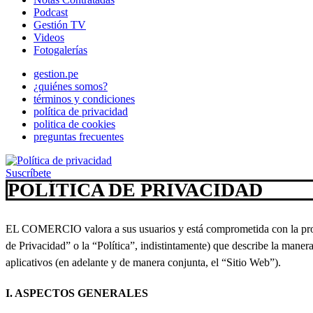
Podcast
Gestión TV
Videos
Fotogalerías
gestion.pe
¿quiénes somos?
términos y condiciones
política de privacidad
politica de cookies
preguntas frecuentes
Suscríbete
POLÍTICA DE PRIVACIDAD
EL COMERCIO valora a sus usuarios y está comprometida con la protec
de Privacidad” o la “Política”, indistintamente) que describe la mane
aplicativos (en adelante y de manera conjunta, el “Sitio Web”).
I. ASPECTOS GENERALES