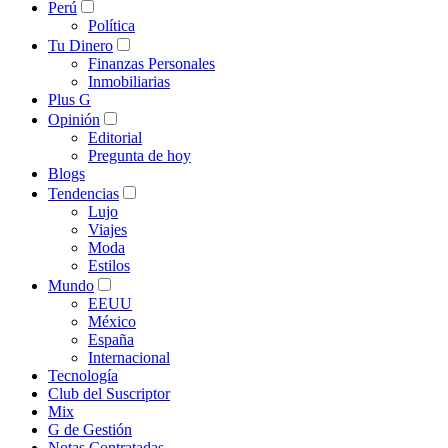
Perú
Política
Tu Dinero
Finanzas Personales
Inmobiliarias
Plus G
Opinión
Editorial
Pregunta de hoy
Blogs
Tendencias
Lujo
Viajes
Moda
Estilos
Mundo
EEUU
México
España
Internacional
Tecnología
Club del Suscriptor
Mix
G de Gestión
Notas Contratadas