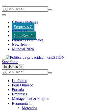
Últimas Noticias
Empresas G
Empresas
G de Gestión
Finanzas Personales
Newsletters
Mundial 2026
Suscríbete
Inicia sesión
Lo último
Peru Quiosco
Portada
Empresas
Management & Empleo
Economía
Mercados