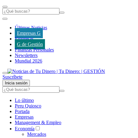
Últimas Noticias
Empresas G
Empresas
G de Gestión
Finanzas Personales
Newsletters
Mundial 2026
Suscríbete
Inicia sesión
Lo último
Peru Quiosco
Portada
Empresas
Management & Empleo
Economía
Mercados