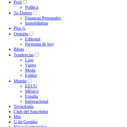
Perú
Política
Tu Dinero
Finanzas Personales
Inmobiliarias
Plus G
Opinión
Editorial
Pregunta de hoy
Blogs
Tendencias
Lujo
Viajes
Moda
Estilos
Mundo
EEUU
México
España
Internacional
Tecnología
Club del Suscriptor
Mix
G de Gestión
Notas Contratadas