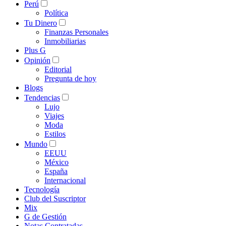
Perú
Política
Tu Dinero
Finanzas Personales
Inmobiliarias
Plus G
Opinión
Editorial
Pregunta de hoy
Blogs
Tendencias
Lujo
Viajes
Moda
Estilos
Mundo
EEUU
México
España
Internacional
Tecnología
Club del Suscriptor
Mix
G de Gestión
Notas Contratadas