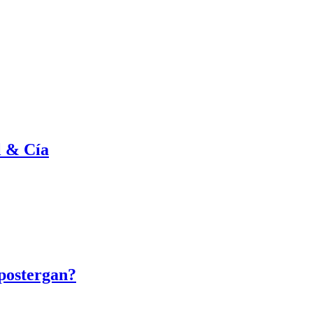
l & Cía
 postergan?