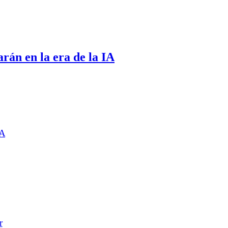
rán en la era de la IA
IA
r