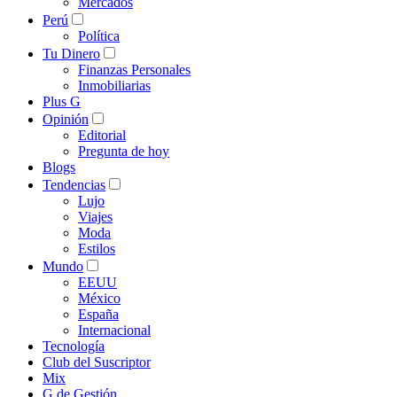
Mercados
Perú
Política
Tu Dinero
Finanzas Personales
Inmobiliarias
Plus G
Opinión
Editorial
Pregunta de hoy
Blogs
Tendencias
Lujo
Viajes
Moda
Estilos
Mundo
EEUU
México
España
Internacional
Tecnología
Club del Suscriptor
Mix
G de Gestión