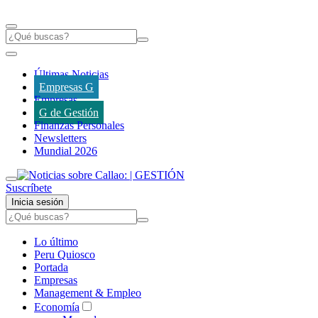
Últimas Noticias
Empresas G
Empresas
G de Gestión
Finanzas Personales
Newsletters
Mundial 2026
Suscríbete
Inicia sesión
Lo último
Peru Quiosco
Portada
Empresas
Management & Empleo
Economía