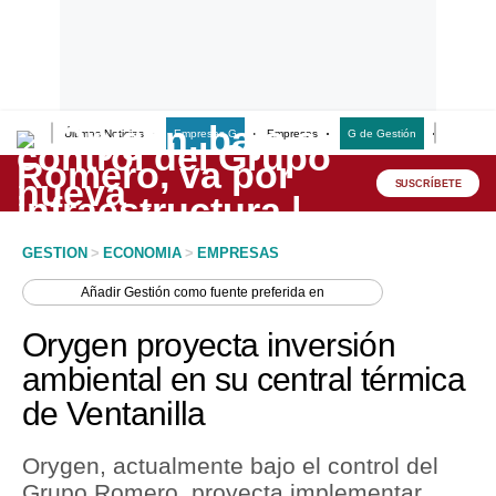
Últimas Noticias
Empresas G
Empresas
G de Gestión
Finanzas
Lo último
Peru Quiosco
SUSCRÍBETE
Portada
GESTION
>
ECONOMIA
>
EMPRESAS
Empresas
Añadir
Gestión
como fuente preferida en
Management & Empleo
Orygen proyecta inversión
Economía
ambiental en su central térmica
de Ventanilla
Mercados
Perú
Orygen, actualmente bajo el control del
Grupo Romero, proyecta implementar
Política