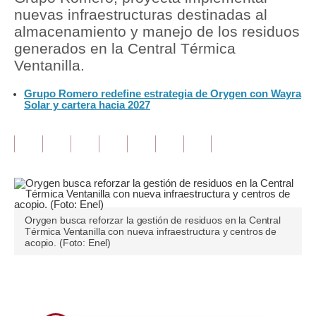
nuevas infraestructuras destinadas al
Tu Dinero
almacenamiento y manejo de los residuos
generados en la Central Térmica
Finanzas Personales
Ventanilla.
Inmobiliarias
Grupo Romero redefine estrategia de Orygen con Wayra
Solar y cartera hacia 2027
Plus G
Opinión
Editorial
Pregunta de hoy
Orygen busca reforzar la gestión de residuos en la Central
Blogs
Térmica Ventanilla con nueva infraestructura y centros de
acopio. (Foto: Enel)
Tendencias
Lujo
Únete a nuestro canal
Viajes