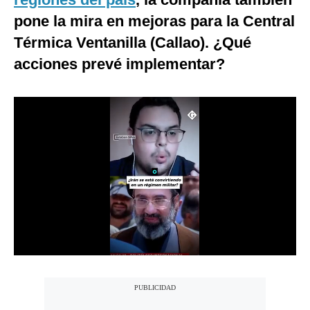
Notas Contratadas
pone la mira en mejoras para la Central
Térmica Ventanilla (Callao). ¿Qué
Podcast
acciones prevé implementar?
Gestión TV
Videos
Fotogalerías
gestion.pe
¿quiénes
Somos?
Términos
Y
Condiciones
Política
De
Privacidad