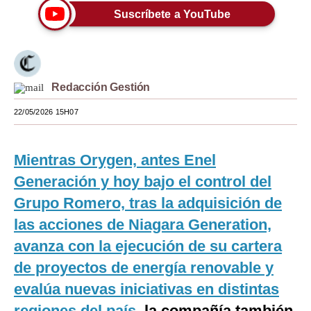
Suscríbete a YouTube
Moda
Estilos
Mundo
Redacción Gestión
EEUU
22/05/2026 15H07
México
Mientras Orygen, antes Enel
España
Generación y hoy bajo el control del
Internacional
Grupo Romero, tras la adquisición de
Tecnología
las acciones de Niagara Generation,
Club del Suscriptor
avanza con la ejecución de su cartera
de proyectos de energía renovable y
Mix
evalúa nuevas iniciativas en distintas
G de Gestión
regiones del país
, la compañía también