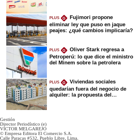
Fujimori propone
PLUS
G
eliminar ley que puso en jaque
peajes: ¿qué cambios implicaría?
Oliver Stark regresa a
PLUS
G
Petroperú: lo que dice el ministro
del Minem sobre la petrolera
Viviendas sociales
PLUS
G
quedarían fuera del negocio de
alquiler: la propuesta del
gobierno
Gestión
Director Periodístico (e)
VÍCTOR MELGAREJO
© Empresa Editora El Comercio S.A.
Calle Paracas #532, Pueblo Libre, Lima.