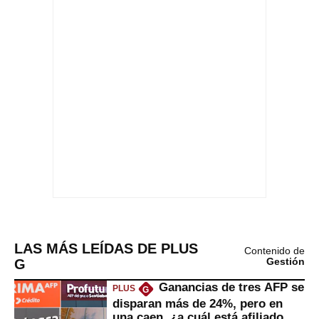
LAS MÁS LEÍDAS DE PLUS
Contenido de
G
Gestión
Ganancias de tres AFP se
PLUS
G
disparan más de 24%, pero en
una caen, ¿a cuál está afiliado