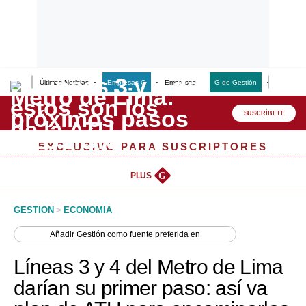
Últimas Noticias
Empresas G
Empresas
G de Gestión
Finanzas
Lo último
Peru Quiosco
SUSCRÍBETE
Portada
EXCLUSIVO PARA SUSCRIPTORES
Empresas
PLUS
G
Management & Empleo
GESTION
>
ECONOMIA
Economía
Añadir
Gestión
como fuente preferida en
Mercados
Líneas 3 y 4 del Metro de Lima
Perú
darían su primer paso: así va
Política