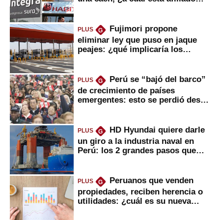
usted?
Fujimori propone
PLUS
G
eliminar ley que puso en jaque
peajes: ¿qué implicaría los
usuarios?
Perú se “bajó del barco”
PLUS
G
de crecimiento de países
emergentes: esto se perdió desde
2022
HD Hyundai quiere darle
PLUS
G
un giro a la industria naval en
Perú: los 2 grandes pasos que
daría
Peruanos que venden
PLUS
G
propiedades, reciben herencia o
utilidades: ¿cuál es su nueva
inversión clave?