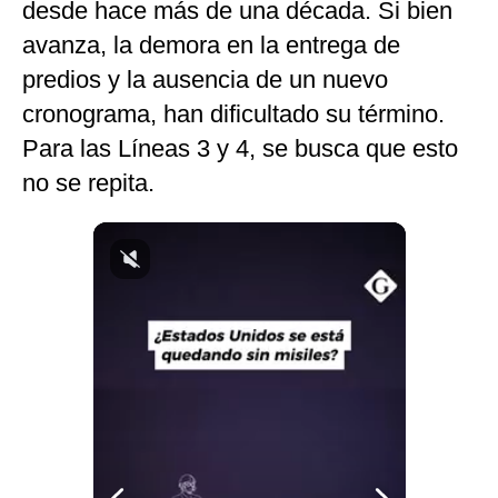
desde hace más de una década. Si bien
Notas Contratadas
avanza, la demora en la entrega de
Podcast
predios y la ausencia de un nuevo
cronograma, han dificultado su término.
Gestión TV
Para las Líneas 3 y 4, se busca que esto
Videos
no se repita.
Fotogalerías
gestion.pe
¿quiénes
Somos?
Términos
Y
Condiciones
Política
De
Privacidad