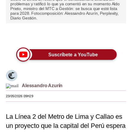
problemas y ratificó lo que ya comentó en su momento Aldo
Prieto, ministro del MTC a Gestión: se busca que esté lista
Moda
para 2028. Fotocomposición: Alessandro Azurín, Perplexity,
Diario Gestión.
Estilos
Mundo
Únete a nuestro canal
EEUU
Suscríbete a YouTube
México
España
Internacional
Alessandro Azurín
Tecnología
23/05/2026 09H29
Club del Suscriptor
Mix
La Línea 2 del Metro de Lima y Callao es
un proyecto que la capital del Perú espera
G de Gestión