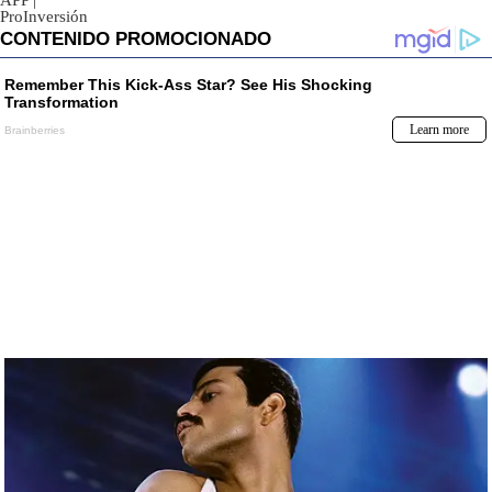
APP
|
ProInversión