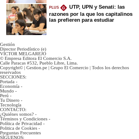
UTP, UPN y Senati: las
PLUS
G
razones por la que los capitalinos
las prefieren para estudiar
Gestión
Director Periodístico (e)
VÍCTOR MELGAREJO
© Empresa Editora El Comercio S.A.
Calle Paracas #532, Pueblo Libre, Lima.
Copyright© | Gestion.pe | Grupo El Comercio | Todos los derechos
reservados
SECCIONES:
Portada
-
Economía
-
Mundo
-
Perú
-
Tu Dinero
-
Tecnología
CONTACTO:
¿Quiénes somos?
-
Términos y Condiciones
-
Política de Privacidad
-
Politica de Cookies
-
Preguntas Frecuentes
SÍGUENOS: