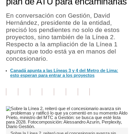
plan de ATU para encaminarlas
Tu Dinero
En conversación con Gestión, David
Hernández, presidente de la entidad,
Finanzas Personales
precisó los pendientes no solo de estos
Inmobiliarias
proyectos, sino también de la Línea 2.
Respecto a la ampliación de la Línea 1
Plus G
apunta que todo está ya en manos del
concesionario.
Opinión
Canadá apunta a las Líneas 3 y 4 del Metro de Lima:
Editorial
esto esperan para entrar a los proyectos
Pregunta de hoy
Blogs
Tendencias
Lujo
Viajes
Sobre la Línea 2, reiteró que el concesionario avanza sin