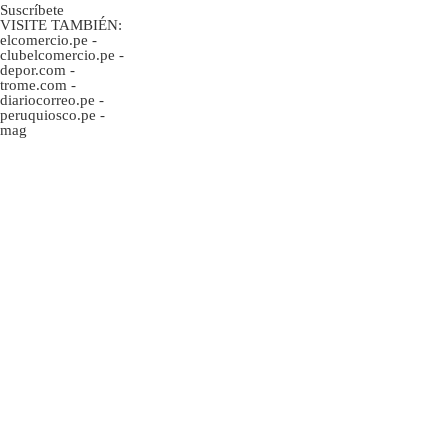
Suscríbete
VISITE TAMBIÉN:
elcomercio.pe
-
clubelcomercio.pe
-
depor.com
-
trome.com
-
diariocorreo.pe
-
peruquiosco.pe
-
mag