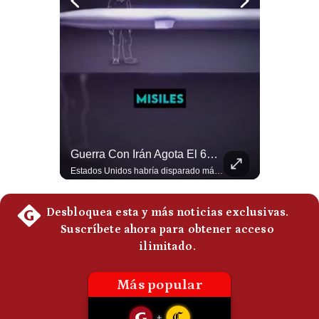
Politica
De
Cookies
Preguntas
Frecuentes
El Petróleo Cae, Pero Podría Dispararse Nuevamente | #radar24
Guerra Con Irán Agota El 61% De Los Interceptores Patriot De EE.UU. | #radar24
Los precios internacionales del petróleo retrocedieron ante la posibilidad de un acuerdo para reabrir el estrecho de Ormuz. Sin embargo, la caída responde solo a una expectativa diplomática y un nuevo ataque contra un buque podría hacer regresar rápidamente la prima de riesgo. #Petroleo #EstrechoDeOrmuz #EconomiaGlobal #MercadoPetrolero #Crudo #NoticiasEconomicas #Geopolitica #Shorts 👉 Suscríbete y activa la campana para no perderte nuestro análisis diario. 🌎 Síguenos en nuestras redes sociales: 📌 Web oficial: https://gestion.pe/mundo/ 📌 LinkedIn: http://bit.ly/3HYIET0 📌 X (Twitter): http://bit.ly/4noZtX9 📌 TikTok: http://bit.ly/4evB6TO
Estados Unidos habría disparado más de 1,000 misiles Tomahawk durante la guerra contra Irán y que sus reservas podrían no recuperar los niveles anteriores hasta 2030 o 2031. Washington y sus aliados habrían utilizado hasta el 61% de sus interceptores Patriot. #EstadosUnidos #Tomahawk #Iran #Misiles #Patriot #Geopolitica #NoticiasInternacionales #Guerra #Shorts 👉 Suscríbete y activa la campana para no perderte nuestro análisis diario. 🌎 Síguenos en nuestras redes sociales: 📌 Web oficial: https://gestion.pe/mundo/ 📌 LinkedIn: http://bit.ly/3HYIET0 📌 X (Twitter): http://bit.ly/4noZtX9 📌 TikTok: http://bit.ly/4evB6TO