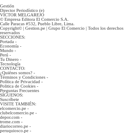
Gestión
Director Periodístico (e)
VÍCTOR MELGAREJO
© Empresa Editora El Comercio S.A.
Calle Paracas #532, Pueblo Libre, Lima.
Copyright© | Gestion.pe | Grupo El Comercio | Todos los derechos
reservados
SECCIONES:
Portada
-
Economía
-
Mundo
-
Perú
-
Tu Dinero
-
Tecnología
CONTACTO:
¿Quiénes somos?
-
Términos y Condiciones
-
Política de Privacidad
-
Politica de Cookies
-
Preguntas Frecuentes
SÍGUENOS:
Suscríbete
VISITE TAMBIÉN:
elcomercio.pe
-
clubelcomercio.pe
-
depor.com
-
trome.com
-
diariocorreo.pe
-
peruquiosco.pe
-