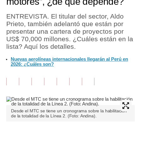
motores”, ¿de qué depende?
Tu Dinero
ENTREVISTA. El titular del sector, Aldo
Prieto, también adelantó que están por
Finanzas Personales
presentar una cartera de proyectos por
Inmobiliarias
US$ 70,000 millones. ¿Cuáles están en la
lista? Aquí los detalles.
Plus G
Nuevas aerolíneas internacionales llegarán al Perú en
Opinión
2026: ¿Cuáles son?
Editorial
Pregunta de hoy
Blogs
Desde el MTC se tiene un cronograma sobre la habilitación
Tendencias
de la totalidad de la Línea 2. (Foto: Andina).
Lujo
Únete a nuestro canal
Viajes