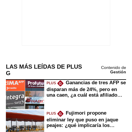
LAS MÁS LEÍDAS DE PLUS
Contenido de
G
Gestión
Ganancias de tres AFP se
PLUS
G
disparan más de 24%, pero en
una caen, ¿a cuál está afiliado
usted?
Fujimori propone
PLUS
G
eliminar ley que puso en jaque
peajes: ¿qué implicaría los
usuarios?