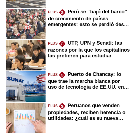
Perú se “bajó del barco”
PLUS
G
de crecimiento de países
emergentes: esto se perdió desde
2022
UTP, UPN y Senati: las
PLUS
G
razones por la que los capitalinos
las prefieren para estudiar
Puerto de Chancay: lo
PLUS
G
que trae la marcha blanca por
uso de tecnología de EE.UU. en
mercancías
Peruanos que venden
PLUS
G
propiedades, reciben herencia o
utilidades: ¿cuál es su nueva
inversión clave?