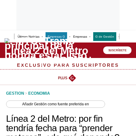
Últimas Noticias
Empresas G
Empresas
G de Gestión
Finanzas
Lo último
Peru Quiosco
SUSCRÍBETE
Portada
EXCLUSIVO PARA SUSCRIPTORES
Empresas
PLUS
G
Management & Empleo
GESTION
>
ECONOMIA
Economía
Añadir
Gestión
como fuente preferida en
Mercados
Línea 2 del Metro: por fin
Perú
tendría fecha para “prender
Política