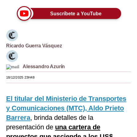
Moda
Suscríbete a YouTube
Estilos
Mundo
Ricardo Guerra Vásquez
EEUU
México
Alessandro Azurín
España
18/12/2025 23H48
Internacional
Tecnología
El titular del Ministerio de Transportes
y Comunicaciones (MTC), Aldo Prieto
Club del Suscriptor
Barrera
, brinda detalles de la
Mix
presentación de
una cartera de
G de Gestión
proyectos que asciende a los US$