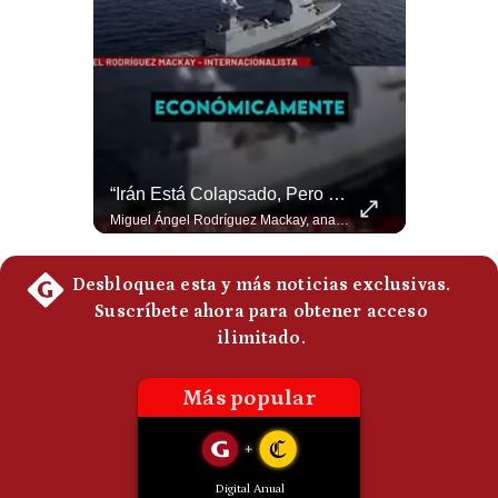
Politica
De
Cookies
Preguntas
Frecuentes
¿Por Qué Irán Ya NO Le Teme A Donald Trump? | #radar24
“Irán Está Colapsado, Pero EE.UU. Parece Desesperado” | #radar24
Según el entrevistado, las repetidas amenazas de Donald Trump y sus posteriores retrocesos habrían reducido su credibilidad ante Irán. Los nuevos sectores radicales iraníes interpretarían esta conducta como una señal de debilidad y considerarían que resistir durante meses frente a Estados Unidos ya representa una victoria. #DonaldTrump #Irán #EstadosUnidos #Geopolitica #NoticiasInternacionales #Shorts #MedioOriente 👉 Suscríbete y activa la campana para no perderte nuestro análisis diario. 🌎 Síguenos en nuestras redes sociales: 📌 Web oficial: https://gestion.pe/mundo/ 📌 LinkedIn: http://bit.ly/3HYIET0 📌 X (Twitter): http://bit.ly/4noZtX9 📌 TikTok: http://bit.ly/4evB6TO
Miguel Ángel Rodríguez Mackay, analista internacional, sostiene que las negociaciones fueron impulsadas por Irán y no por Estados Unidos. Según su análisis, Teherán estaría debilitado militar y económicamente, aunque la narrativa internacional presenta a Trump como el líder desesperado por terminar una guerra que no puede ganar. #Geopolitica #Iran #DonaldTrump #RodriguezMackay #EEUU #NoticiasInternacionales #PoliticaInternacional #AnalisisGeopolitico #Shorts 👉 Suscríbete y activa la campana para no perderte nuestro análisis diario. 🌎 Síguenos en nuestras redes sociales: 📌 Web oficial: https://gestion.pe/mundo/ 📌 LinkedIn: http://bit.ly/3HYIET0 📌 X (Twitter): http://bit.ly/4noZtX9 📌 TikTok: http://bit.ly/4evB6TO