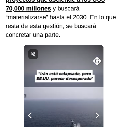
Notas Contratadas
70,000 millones
y buscará
“materializarse” hasta el 2030. En lo que
Podcast
resta de esta gestión, se buscará
Gestión TV
concretar una parte.
Videos
Fotogalerías
gestion.pe
¿quiénes
Somos?
Términos
Y
Condiciones
Política
De
Privacidad