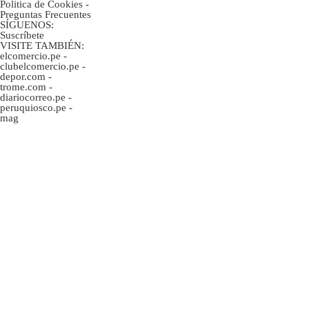
Politica de Cookies
-
Preguntas Frecuentes
SÍGUENOS:
Suscríbete
VISITE TAMBIÉN:
elcomercio.pe
-
clubelcomercio.pe
-
depor.com
-
trome.com
-
diariocorreo.pe
-
peruquiosco.pe
-
mag