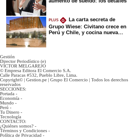
aumento de sueldo: los detalles
La carta secreta de
PLUS
G
Grupo Wiese: Civitano crece en
Perú y Chile, y cocina nueva
marca
Gestión
Director Periodístico (e)
VÍCTOR MELGAREJO
© Empresa Editora El Comercio S.A.
Calle Paracas #532, Pueblo Libre, Lima.
Copyright© | Gestion.pe | Grupo El Comercio | Todos los derechos
reservados
SECCIONES:
Portada
-
Economía
-
Mundo
-
Perú
-
Tu Dinero
-
Tecnología
CONTACTO:
¿Quiénes somos?
-
Términos y Condiciones
-
Política de Privacidad
-