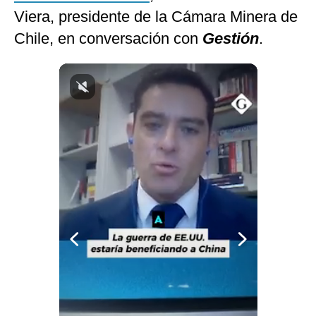
Viera, presidente de la Cámara Minera de
Notas Contratadas
Chile, en conversación con
Gestión
.
Podcast
Gestión TV
Videos
Fotogalerías
gestion.pe
¿quiénes
Somos?
Términos
Y
Condiciones
Política
De
Privacidad