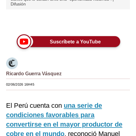
Difusión
Moda
Estilos
Únete a nuestro canal
Mundo
Suscríbete a YouTube
EEUU
México
España
Ricardo Guerra Vásquez
Internacional
02/06/2026 16H45
Tecnología
El Perú cuenta con
una serie de
Club del Suscriptor
condiciones favorables para
Mix
convertirse en el mayor productor de
G de Gestión
cobre en el mundo
, reconoció Manuel