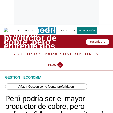
Últimas Noticias
Empresas G
Empresas
G de Gestión
Finanzas
Lo último
Peru Quiosco
SUSCRÍBETE
Portada
EXCLUSIVO PARA SUSCRIPTORES
Empresas
PLUS
G
Management & Empleo
GESTION
>
ECONOMIA
Economía
Añadir
Gestión
como fuente preferida en
Mercados
Perú podría ser el mayor
Perú
productor de cobre, pero
Política