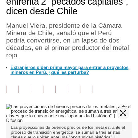
enfrenta 2 “pecados capitales”,
dicen desde Chile
Tu Dinero
Finanzas Personales
Manuel Viera, presidente de la Cámara
Minera de Chile, señaló que el Perú
Inmobiliarias
podría convertirse, en un lapso de dos
décadas, en el primer productor del metal
Plus G
rojo.
Opinión
Extranjeros piden prima mayor para entrar a proyectos
mineros en Perú, ¿qué les perturba?
Editorial
Pregunta de hoy
Blogs
Tendencias
Lujo
Las proyecciones de buenos precios de los metales, ante el
proceso de transición energética, se suman a tres aristas
Viajes
claves que lo ubican ante una “oportunidad histórica". |