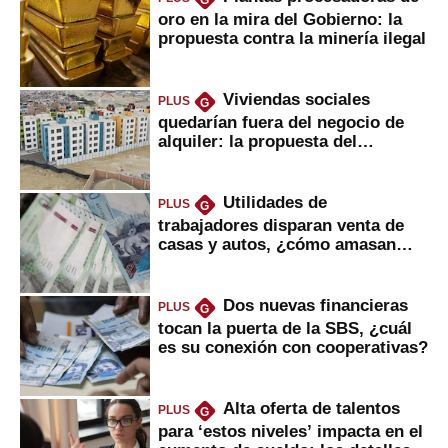
G
oro en la mira del Gobierno: la
propuesta contra la minería ilegal
Viviendas sociales
PLUS
G
quedarían fuera del negocio de
alquiler: la propuesta del
gobierno
Utilidades de
PLUS
G
trabajadores disparan venta de
casas y autos, ¿cómo amasan
tanta liquidez?
Dos nuevas financieras
PLUS
G
tocan la puerta de la SBS, ¿cuál
es su conexión con cooperativas?
Alta oferta de talentos
PLUS
G
para ‘estos niveles’ impacta en el