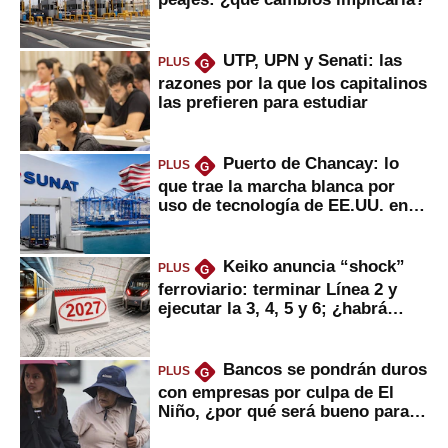
UTP, UPN y Senati: las
PLUS
G
razones por la que los capitalinos
las prefieren para estudiar
Puerto de Chancay: lo
PLUS
G
que trae la marcha blanca por
uso de tecnología de EE.UU. en
mercancías
Keiko anuncia “shock”
PLUS
G
ferroviario: terminar Línea 2 y
ejecutar la 3, 4, 5 y 6; ¿habrá
avances?
Bancos se pondrán duros
PLUS
G
con empresas por culpa de El
Niño, ¿por qué será bueno para
ahorristas?