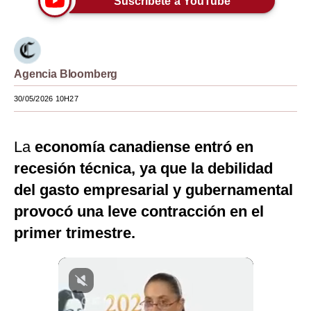
Suscríbete a YouTube
Moda
Estilos
Agencia Bloomberg
Mundo
30/05/2026 10H27
EEUU
México
La
economía canadiense entró en
España
recesión técnica, ya que la debilidad
del gasto empresarial y gubernamental
Internacional
provocó una leve contracción en el
Tecnología
primer trimestre.
Club del Suscriptor
Mix
G de Gestión