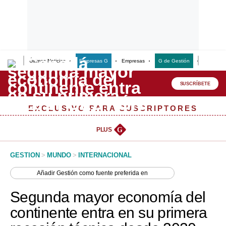
Últimas Noticias
Empresas G
Empresas
G de Gestión
Finanzas
Lo último
Peru Quiosco
SUSCRÍBETE
Portada
EXCLUSIVO PARA SUSCRIPTORES
Empresas
PLUS
G
Management & Empleo
GESTION
>
MUNDO
>
INTERNACIONAL
Economía
Añadir
Gestión
como fuente preferida en
Mercados
Segunda mayor economía del
Perú
continente entra en su primera
Política