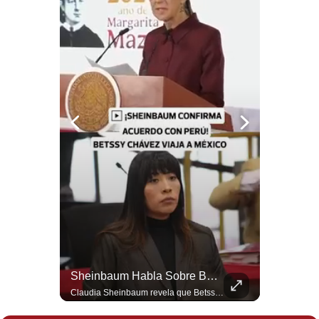
Notas Contratadas
Podcast
Gestión TV
Videos
Fotogalerías
gestion.pe
¿quiénes
Somos?
Términos
Y
Condiciones
¿Por Qué EE.UU. Necesita Desesperadamente Al Golfo? | Gestión Mundo
Sheinbaum Habla Sobre Betssy Chávez Y Las Relaciones Con Perú | Gestión Mundo
Esteban Silva, politólogo internacional, explica que Estados Unidos necesita el apoyo territorial y marítimo de sus aliados del Golfo para operar cerca de Irán. Según su análisis, Teherán busca amenazar su estabilidad energética y económica para que estos gobiernos presionen a Washington y lo obliguen a negociar. #Iran #EEUU #Geopolitica #NoticiasInternacionales #Shorts 👉 Suscríbete y activa la campana para no perderte nuestro análisis diario. 🌎 Síguenos en nuestras redes sociales: 📌 Web oficial: https://gestion.pe/mundo/ 📌 LinkedIn: http://bit.ly/3HYIET0 📌 X (Twitter): http://bit.ly/4noZtX9 📌 TikTok: http://bit.ly/4evB6TO
Claudia Sheinbaum revela que Betssy Chávez, exfuncionaria de Perú, llegará a México como parte de los nuevos acuerdos diplomáticos para restablecer las relaciones entre México y Perú. ¿Qué opinas de este acuerdo entre la Cancillería mexicana y el gobierno peruano? Déjalo en los comentarios. #Sheinbaum #BetssyChavez #MexicoPeru #NoticiasMexico #Politica #Shorts 👉 Suscríbete y activa la campana para no perderte nuestro análisis diario. 🌎 Síguenos en nuestras redes sociales: 📌 Web oficial: https://gestion.pe/mundo/ 📌 LinkedIn: http://bit.ly/3HYIET0 📌 X (Twitter): http://bit.ly/4noZtX9 📌 TikTok: http://bit.ly/4evB6TO
Política
De
Privacidad