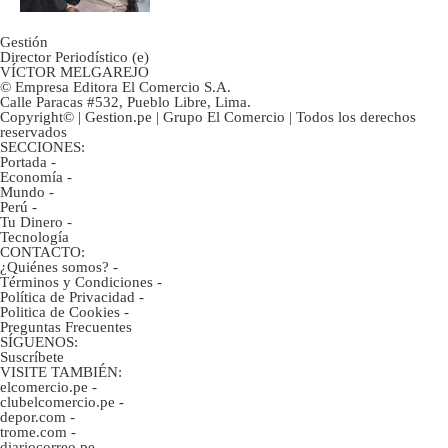
Gestión
Director Periodístico (e)
VÍCTOR MELGAREJO
© Empresa Editora El Comercio S.A.
Calle Paracas #532, Pueblo Libre, Lima.
Copyright© | Gestion.pe | Grupo El Comercio | Todos los derechos
reservados
SECCIONES:
Portada
-
Economía
-
Mundo
-
Perú
-
Tu Dinero
-
Tecnología
CONTACTO:
¿Quiénes somos?
-
Términos y Condiciones
-
Política de Privacidad
-
Politica de Cookies
-
Preguntas Frecuentes
SÍGUENOS:
Suscríbete
VISITE TAMBIÉN:
elcomercio.pe
-
clubelcomercio.pe
-
depor.com
-
trome.com
-
diariocorreo.pe
-