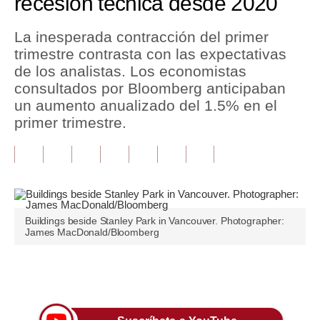
recesión técnica desde 2020
Tu Dinero
La inesperada contracción del primer
trimestre contrasta con las expectativas
Finanzas Personales
de los analistas. Los economistas
Inmobiliarias
consultados por Bloomberg anticipaban
un aumento anualizado del 1.5% en el
Plus G
primer trimestre.
Opinión
Editorial
Pregunta de hoy
Buildings beside Stanley Park in Vancouver. Photographer:
Blogs
James MacDonald/Bloomberg
Tendencias
Únete a nuestro canal
Lujo
Viajes