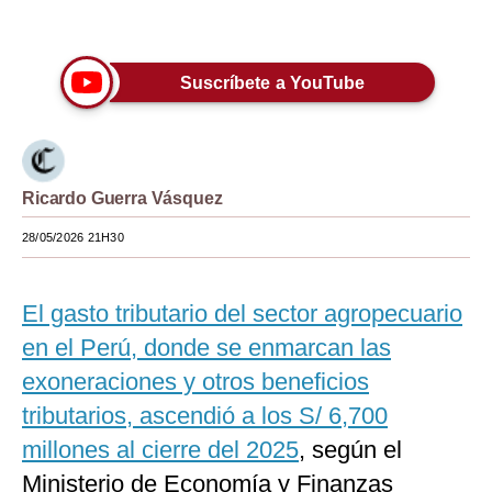
Únete a nuestro canal
Moda
Estilos
Suscríbete a YouTube
Mundo
EEUU
Ricardo Guerra Vásquez
México
28/05/2026 21H30
España
Internacional
El gasto tributario del sector agropecuario
Tecnología
en el Perú, donde se enmarcan las
exoneraciones y otros beneficios
Club del Suscriptor
tributarios, ascendió a los S/ 6,700
Mix
millones al cierre del 2025
, según el
G de Gestión
Ministerio de Economía y Finanzas