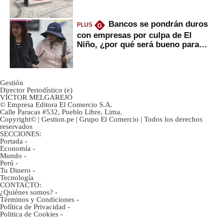
avances?
Bancos se pondrán duros
PLUS
G
con empresas por culpa de El
Niño, ¿por qué será bueno para
ahorristas?
Gestión
Director Periodístico (e)
VÍCTOR MELGAREJO
© Empresa Editora El Comercio S.A.
Calle Paracas #532, Pueblo Libre, Lima.
Copyright© | Gestion.pe | Grupo El Comercio | Todos los derechos
reservados
SECCIONES:
Portada
-
Economía
-
Mundo
-
Perú
-
Tu Dinero
-
Tecnología
CONTACTO:
¿Quiénes somos?
-
Términos y Condiciones
-
Política de Privacidad
-
Politica de Cookies
-