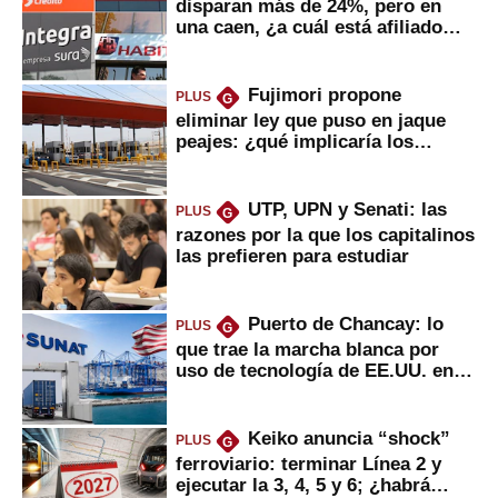
disparan más de 24%, pero en
una caen, ¿a cuál está afiliado
usted?
Fujimori propone
PLUS
G
eliminar ley que puso en jaque
peajes: ¿qué implicaría los
usuarios?
UTP, UPN y Senati: las
PLUS
G
razones por la que los capitalinos
las prefieren para estudiar
Puerto de Chancay: lo
PLUS
G
que trae la marcha blanca por
uso de tecnología de EE.UU. en
mercancías
Keiko anuncia “shock”
PLUS
G
ferroviario: terminar Línea 2 y
ejecutar la 3, 4, 5 y 6; ¿habrá