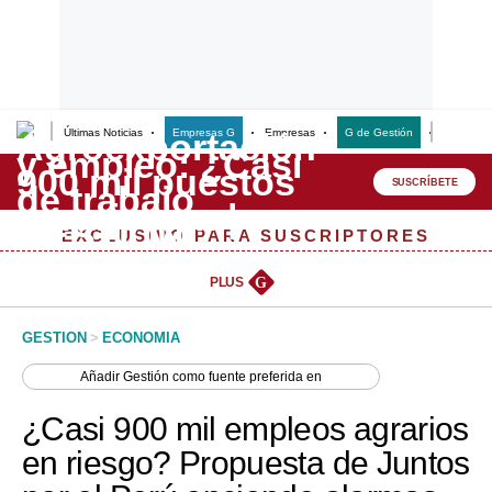
Últimas Noticias
Empresas G
Empresas
G de Gestión
Finanzas
Lo último
Peru Quiosco
SUSCRÍBETE
Portada
EXCLUSIVO PARA SUSCRIPTORES
Empresas
PLUS
G
Management & Empleo
GESTION
>
ECONOMIA
Economía
Añadir
Gestión
como fuente preferida en
Mercados
¿Casi 900 mil empleos agrarios
Perú
en riesgo? Propuesta de Juntos
Política