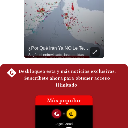
Politica
De
Cookies
Preguntas
Frecuentes
El FRACASO Militar Más Caro De Medio Oriente | #radar24
¿Por Qué Irán Ya NO Le Teme A Donald Trump? | #radar24
El internacionalista Roberto Heimovits señaló que Arabia Saudita posee armamento avanzado comprado por decenas de miles de millones de dólares. Sin embargo, recuerda que combatió durante siete años contra los hutíes sin conseguir derrotarlos, pese a la enorme diferencia de poder militar. #ArabiaSaudita #Hutíes #RobertoHeimovits #Geopolítica #Guerra #NoticiasInternacionales #Shorts 👉 Suscríbete y activa la campana para no perderte nuestro análisis diario. 🌎 Síguenos en nuestras redes sociales: 📌 Web oficial: https://gestion.pe/mundo/ 📌 LinkedIn: http://bit.ly/3HYIET0 📌 X (Twitter): http://bit.ly/4noZtX9 📌 TikTok: http://bit.ly/4evB6TO
Según el entrevistado, las repetidas amenazas de Donald Trump y sus posteriores retrocesos habrían reducido su credibilidad ante Irán. Los nuevos sectores radicales iraníes interpretarían esta conducta como una señal de debilidad y considerarían que resistir durante meses frente a Estados Unidos ya representa una victoria. #DonaldTrump #Irán #EstadosUnidos #Geopolitica #NoticiasInternacionales #Shorts #MedioOriente 👉 Suscríbete y activa la campana para no perderte nuestro análisis diario. 🌎 Síguenos en nuestras redes sociales: 📌 Web oficial: https://gestion.pe/mundo/ 📌 LinkedIn: http://bit.ly/3HYIET0 📌 X (Twitter): http://bit.ly/4noZtX9 📌 TikTok: http://bit.ly/4evB6TO