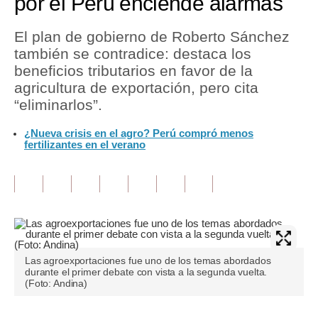
por el Perú enciende alarmas
Tu Dinero
El plan de gobierno de Roberto Sánchez
también se contradice: destaca los
Finanzas Personales
beneficios tributarios en favor de la
Inmobiliarias
agricultura de exportación, pero cita
“eliminarlos”.
Plus G
¿Nueva crisis en el agro? Perú compró menos
Opinión
fertilizantes en el verano
Editorial
Pregunta de hoy
Blogs
Tendencias
Las agroexportaciones fue uno de los temas abordados
durante el primer debate con vista a la segunda vuelta.
Lujo
(Foto: Andina)
Viajes