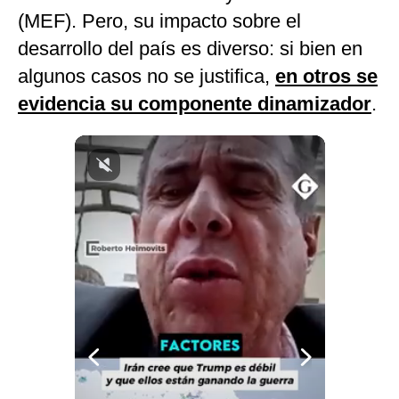
(MEF). Pero, su impacto sobre el
Notas Contratadas
desarrollo del país es diverso: si bien en
Podcast
algunos casos no se justifica,
en otros se
Gestión TV
evidencia su componente dinamizador
.
Videos
Fotogalerías
gestion.pe
¿quiénes
Somos?
Términos
Y
Condiciones
Política
De
Privacidad