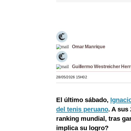
Estilos
Únete a nuestro canal
Mundo
EEUU
México
Omar Manrique
España
Internacional
Guillermo Westreicher Herr
Tecnología
28/05/2026 15H02
Club del Suscriptor
El último sábado,
Ignaci
Mix
del tenis peruano
. A sus
G de Gestión
ranking mundial, tras g
Notas Contratadas
implica su logro?