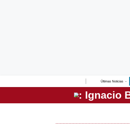
Lo último
Peru Quiosco
Portada
Empresas
Management & Empleo
Economía
Últimas Noticias
Mercados
Perú
Política
Tu Dinero