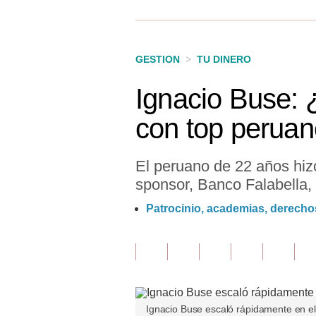
Finanzas Personales
Inmobiliarias
GESTION
>
TU DINERO
Plus G
Ignacio Buse: 
Opinión
con top peruan
Editorial
Pregunta de hoy
El peruano de 22 años hizo
sponsor, Banco Falabella, r
Blogs
Patrocinio, academias, derechos
Tendencias
Lujo
Viajes
Moda
Ignacio Buse escaló rápidamente en el