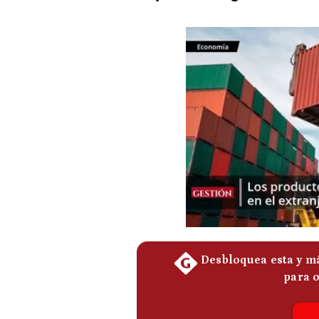
Podcast
Gestión TV
Videos
Fotogalerías
gestion.pe
¿quiénes
Somos?
Términos
Y
Condiciones
Política
De
Privacidad
Politica