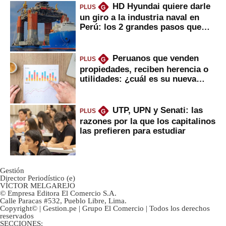
HD Hyundai quiere darle
PLUS
G
un giro a la industria naval en
Perú: los 2 grandes pasos que
daría
Peruanos que venden
PLUS
G
propiedades, reciben herencia o
utilidades: ¿cuál es su nueva
inversión clave?
UTP, UPN y Senati: las
PLUS
G
razones por la que los capitalinos
las prefieren para estudiar
Gestión
Director Periodístico (e)
VÍCTOR MELGAREJO
© Empresa Editora El Comercio S.A.
Calle Paracas #532, Pueblo Libre, Lima.
Copyright© | Gestion.pe | Grupo El Comercio | Todos los derechos
reservados
SECCIONES: