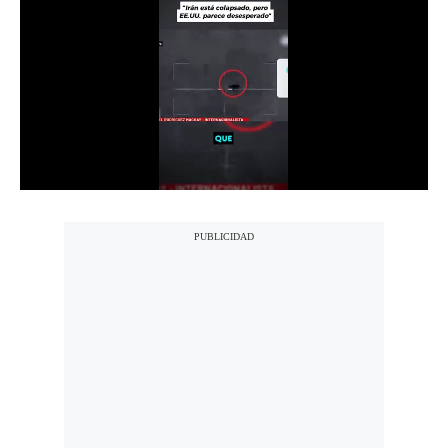
Notas Contratadas
Podcast
Gestión TV
Videos
Fotogalerías
gestion.pe
¿quiénes
Somos?
Términos
Y
Condiciones
Política
De
Privacidad