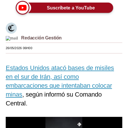
Suscríbete a YouTube
Moda
Estilos
Mundo
Redacción Gestión
EEUU
26/05/2026 06H00
México
España
Estados Unidos atacó bases de misiles
en el sur de Irán, así como
Internacional
embarcaciones que intentaban colocar
Tecnología
minas
, según informó su Comando
Club del Suscriptor
Central.
Mix
G de Gestión