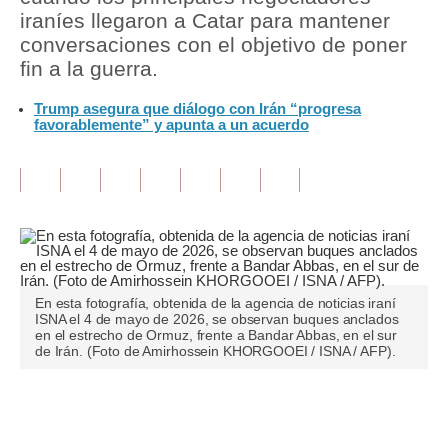
iraníes llegaron a Catar para mantener
Tu Dinero
conversaciones con el objetivo de poner
fin a la guerra.
Finanzas Personales
Trump asegura que diálogo con Irán “progresa
Inmobiliarias
favorablemente” y apunta a un acuerdo
Plus G
Opinión
Editorial
Pregunta de hoy
En esta fotografía, obtenida de la agencia de noticias iraní
Blogs
ISNA el 4 de mayo de 2026, se observan buques anclados
en el estrecho de Ormuz, frente a Bandar Abbas, en el sur
de Irán. (Foto de Amirhossein KHORGOOEI / ISNA / AFP).
Tendencias
Lujo
Únete a nuestro canal
Viajes