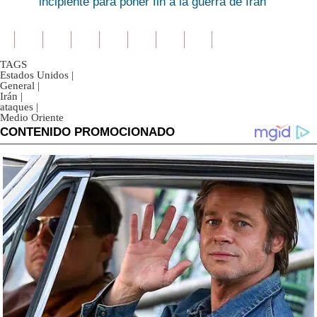
incipiente para poner fin a la guerra de Irán
TAGS
Estados Unidos
|
General
|
Irán
|
ataques
|
Medio Oriente