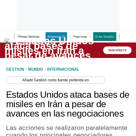
Últimas Noticias
Empresas G
Empresas
G de Gestión
Finanzas
Lo último
Peru Quiosco
SUSCRÍBETE
Portada
GESTION
>
MUNDO
>
INTERNACIONAL
Empresas
Añadir
Gestión
como fuente preferida en
Management & Empleo
Estados Unidos ataca bases de
Economía
misiles en Irán a pesar de
avances en las negociaciones
Mercados
Perú
Las acciones se realizaron paralelamente
cuando los principales negociadores
Política