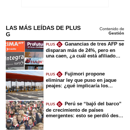
LAS MÁS LEÍDAS DE PLUS
Contenido de
G
Gestión
Ganancias de tres AFP se
PLUS
G
disparan más de 24%, pero en
una caen, ¿a cuál está afiliado
usted?
Fujimori propone
PLUS
G
eliminar ley que puso en jaque
peajes: ¿qué implicaría los
usuarios?
Perú se “bajó del barco”
PLUS
G
de crecimiento de países
emergentes: esto se perdió desde
2022