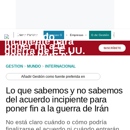
Últimas Noticias
Empresas G
Empresas
G de Gestión
Finanzas
Lo último
Peru Quiosco
SUSCRÍBETE
Portada
GESTION
>
MUNDO
>
INTERNACIONAL
Empresas
Añadir
Gestión
como fuente preferida en
Management & Empleo
Lo que sabemos y no sabemos
Economía
del acuerdo incipiente para
poner fin a la guerra de Irán
Mercados
Perú
No está claro cuándo o cómo podría
finalizarse el acuerdo ni cuándo entrarán
Política