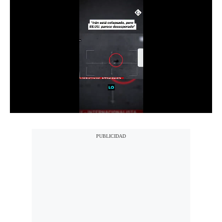
Notas Contratadas
Podcast
Gestión TV
Videos
Fotogalerías
gestion.pe
¿quiénes
Somos?
Términos
Y
Condiciones
Política
De
Privacidad