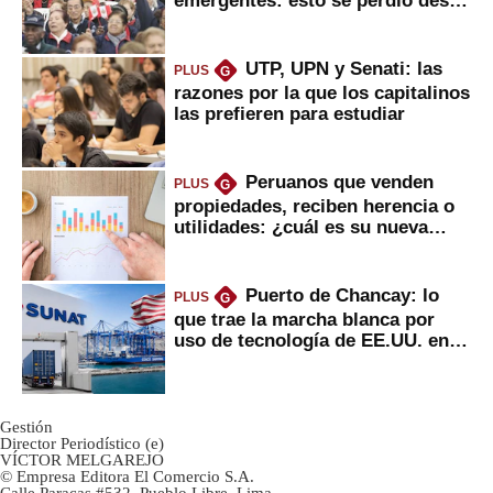
emergentes: esto se perdió desde
2022
UTP, UPN y Senati: las
PLUS
G
razones por la que los capitalinos
las prefieren para estudiar
Peruanos que venden
PLUS
G
propiedades, reciben herencia o
utilidades: ¿cuál es su nueva
inversión clave?
Puerto de Chancay: lo
PLUS
G
que trae la marcha blanca por
uso de tecnología de EE.UU. en
mercancías
Gestión
Director Periodístico (e)
VÍCTOR MELGAREJO
© Empresa Editora El Comercio S.A.