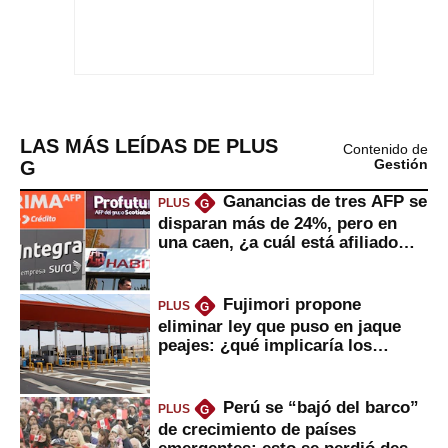
LAS MÁS LEÍDAS DE PLUS
Contenido de
G
Gestión
Ganancias de tres AFP se
PLUS
G
disparan más de 24%, pero en
una caen, ¿a cuál está afiliado
usted?
Fujimori propone
PLUS
G
eliminar ley que puso en jaque
peajes: ¿qué implicaría los
usuarios?
Perú se “bajó del barco”
PLUS
G
de crecimiento de países