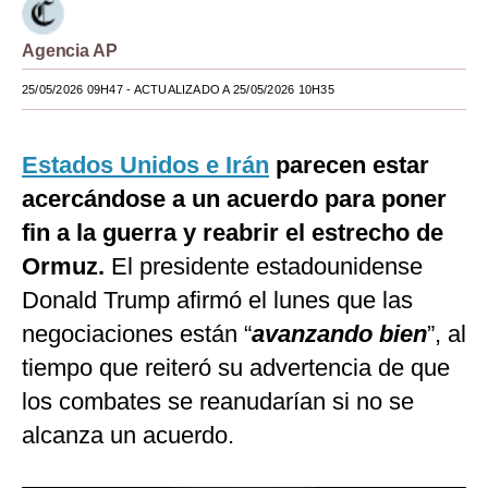
Moda
Agencia AP
Estilos
25/05/2026 09H47
- ACTUALIZADO A 25/05/2026 10H35
Mundo
Estados Unidos e Irán
parecen estar
EEUU
acercándose a un acuerdo para poner
México
fin a la guerra y reabrir el estrecho de
España
Ormuz.
El presidente estadounidense
Internacional
Donald Trump afirmó el lunes que las
negociaciones están “
avanzando bien
”, al
Tecnología
tiempo que reiteró su advertencia de que
Club del Suscriptor
los combates se reanudarían si no se
Mix
alcanza un acuerdo.
G de Gestión