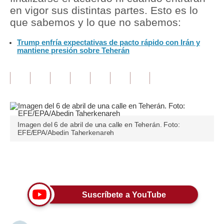
en vigor sus distintas partes. Esto es lo
Tu Dinero
que sabemos y lo que no sabemos:
Finanzas Personales
Trump enfría expectativas de pacto rápido con Irán y
mantiene presión sobre Teherán
Inmobiliarias
Plus G
Opinión
Editorial
Imagen del 6 de abril de una calle en Teherán. Foto:
EFE/EPA/Abedin Taherkenareh
Pregunta de hoy
Blogs
Únete a nuestro canal
Tendencias
Suscríbete a YouTube
Lujo
Viajes