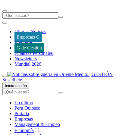
Últimas Noticias
Empresas G
Empresas
G de Gestión
Finanzas Personales
Newsletters
Mundial 2026
Suscríbete
Inicia sesión
Lo último
Peru Quiosco
Portada
Empresas
Management & Empleo
Economía