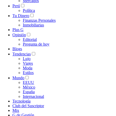
Mercados
Perú
Política
Tu Dinero
Finanzas Personales
Inmobiliarias
Plus G
Opinión
Editorial
Pregunta de hoy
Blogs
Tendencias
Lujo
Viajes
Moda
Estilos
Mundo
EEUU
México
España
Internacional
Tecnología
Club del Suscriptor
Mix
G de Gestión