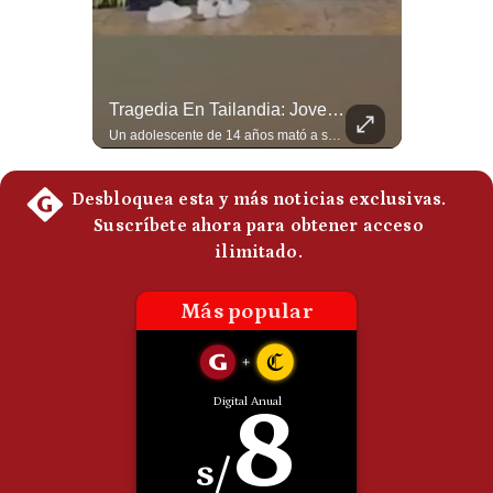
Politica
De
Cookies
Preguntas
Abelardo De La Espriella Se Reúne Con Javier Milei En Cali | Gestión Mundo
Tragedia En Tailandia: Joven De 14 Años Ataca A Su Familia Y Colegio | Gestión Mundo
Frecuentes
El presidente electo de Colombia, Abelardo de la Espriella, sostuvo una reunión bilateral en Cali con el mandatario argentino Javier Milei. El encuentro se dio pocas horas antes de la ceremonia de investidura presidencial para el periodo 2026-2030, marcando el inicio de una nueva alianza estratégica regional. #DeLaEspriella #JavierMilei #Colombia #Argentina #PoliticaLatina #Shorts 👉 Suscríbete y activa la campana para no perderte nuestro análisis diario. 🌎 Síguenos en nuestras redes sociales: 📌 Web oficial: https://gestion.pe/mundo/ 📌 LinkedIn: http://bit.ly/3HYIET0 📌 X (Twitter): http://bit.ly/4noZtX9 📌 TikTok: http://bit.ly/4evB6TO
Un adolescente de 14 años mató a sus abuelos y luego atacó su colegio de secundaria en Tailandia, dejando cinco fallecidos adicionales y más de 30 heridos antes de quitarse la vida. Según las autoridades y el primer ministro Anutin Charnvirakul, el hecho habría sido motivado por estrés académico extremo. El suceso reabre el debate sobre la alta posesión de armas de fuego en el país asiático. #Tailandia #Noticias #UltimaHora #NoticiasInternacionales #Shorts 👉 Suscríbete y activa la campana para no perderte nuestro análisis diario. 🌎 Síguenos en nuestras redes sociales: 📌 Web oficial: https://gestion.pe/mundo/ 📌 LinkedIn: http://bit.ly/3HYIET0 📌 X (Twitter): http://bit.ly/4noZtX9 📌 TikTok: http://bit.ly/4evB6TO