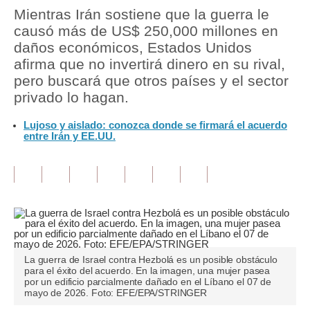
Mientras Irán sostiene que la guerra le
Tu Dinero
causó más de US$ 250,000 millones en
daños económicos, Estados Unidos
Finanzas Personales
afirma que no invertirá dinero en su rival,
pero buscará que otros países y el sector
Inmobiliarias
privado lo hagan.
Plus G
Lujoso y aislado: conozca donde se firmará el acuerdo
entre Irán y EE.UU.
Opinión
Editorial
Pregunta de hoy
Blogs
Tendencias
La guerra de Israel contra Hezbolá es un posible obstáculo
para el éxito del acuerdo. En la imagen, una mujer pasea
Lujo
por un edificio parcialmente dañado en el Líbano el 07 de
mayo de 2026. Foto: EFE/EPA/STRINGER
Viajes