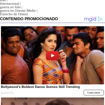
Irán
|
Internacional
|
guerra en Irán
|
guerra en Oriente Medio
|
Estrecho de Ormuz