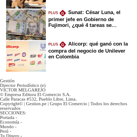
Sunat: César Luna, el
PLUS
G
primer jefe en Gobierno de
Fujimori, ¿qué 4 tareas se
marcan urgentes?
Alicorp: qué ganó con la
PLUS
G
compra del negocio de Unilever
en Colombia
Gestión
Director Periodístico (e)
VÍCTOR MELGAREJO
© Empresa Editora El Comercio S.A.
Calle Paracas #532, Pueblo Libre, Lima.
Copyright© | Gestion.pe | Grupo El Comercio | Todos los derechos
reservados
SECCIONES:
Portada
-
Economía
-
Mundo
-
Perú
-
Tu Dinero
-