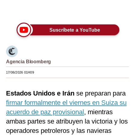
Moda
Únete a nuestro canal
Estilos
Suscríbete a YouTube
Mundo
EEUU
México
Agencia Bloomberg
España
17/06/2026 01H09
Internacional
Estados Unidos e Irán
se preparan para
Tecnología
firmar formalmente el viernes en Suiza su
Club del Suscriptor
acuerdo de paz provisional
, mientras
Mix
ambas partes se atribuyen la victoria y los
operadores petroleros y las navieras
G de Gestión