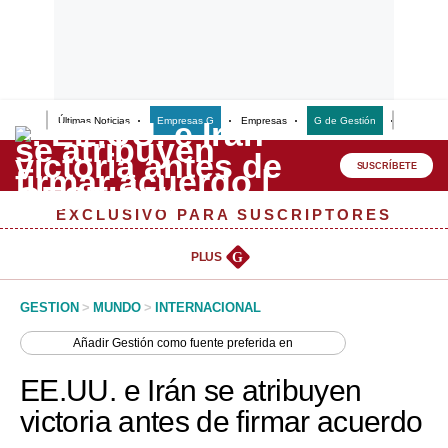
Últimas Noticias
Empresas G
Empresas
G de Gestión
Finanzas
Lo último
Peru Quiosco
SUSCRÍBETE
Portada
EXCLUSIVO PARA SUSCRIPTORES
Empresas
PLUS
G
Management & Empleo
GESTION
>
MUNDO
>
INTERNACIONAL
Economía
Añadir
Gestión
como fuente preferida en
Mercados
EE.UU. e Irán se atribuyen
Perú
victoria antes de firmar acuerdo
Política