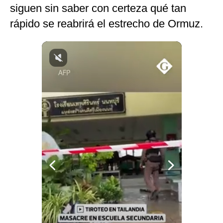
siguen sin saber con certeza qué tan
Notas Contratadas
rápido se reabrirá el estrecho de Ormuz.
Podcast
Gestión TV
Videos
Fotogalerías
gestion.pe
¿quiénes
Somos?
Términos
Y
Condiciones
Política
De
Privacidad