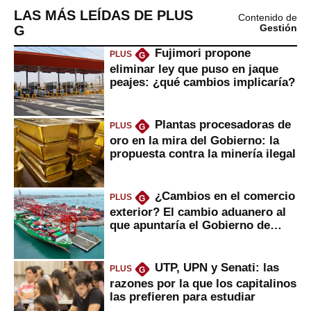
LAS MÁS LEÍDAS DE PLUS
Contenido de
G
Gestión
Fujimori propone
PLUS
G
eliminar ley que puso en jaque
peajes: ¿qué cambios implicaría?
Plantas procesadoras de
PLUS
G
oro en la mira del Gobierno: la
propuesta contra la minería ilegal
¿Cambios en el comercio
PLUS
G
exterior? El cambio aduanero al
que apuntaría el Gobierno de
Fujimori
UTP, UPN y Senati: las
PLUS
G
razones por la que los capitalinos
las prefieren para estudiar