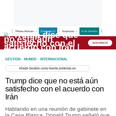
Últimas Noticias
Empresas G
Empresas
G de Gestión
Finanzas
Lo último
Peru Quiosco
SUSCRÍBETE
Portada
GESTION
>
MUNDO
>
INTERNACIONAL
Empresas
Añadir
Gestión
como fuente preferida en
Management & Empleo
Trump dice que no está aún
Economía
satisfecho con el acuerdo con
Irán
Mercados
Perú
Hablando en una reunión de gabinete en
la Casa Blanca, Donald Trump señaló que
Política