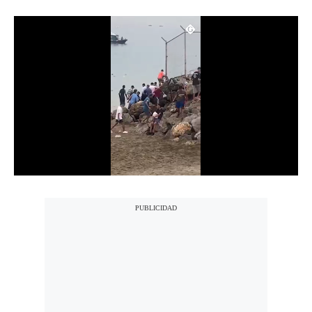
Notas Contratadas
Podcast
Gestión TV
Videos
Fotogalerías
gestion.pe
¿quiénes
Somos?
Términos
Y
Condiciones
Política
De
Privacidad