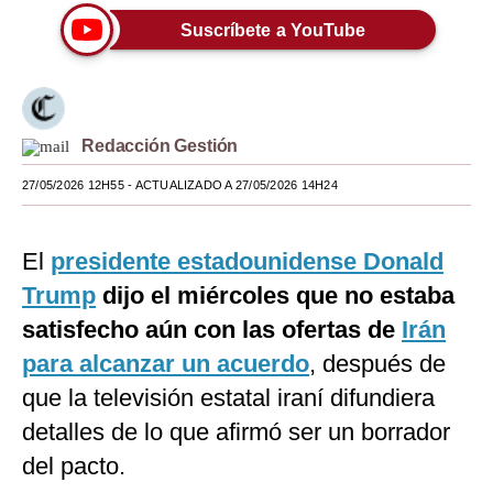
Suscríbete a YouTube
Moda
Estilos
Mundo
Redacción Gestión
EEUU
27/05/2026 12H55
- ACTUALIZADO A 27/05/2026 14H24
México
España
El
presidente estadounidense Donald
Trump
dijo el miércoles que no estaba
Internacional
satisfecho aún con las ofertas de
Irán
Tecnología
para alcanzar un acuerdo
, después de
Club del Suscriptor
que la televisión estatal iraní difundiera
detalles de lo que afirmó ser un borrador
Mix
del pacto.
G de Gestión