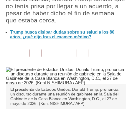
no tenía prisa por llegar a un acuerdo, a
Tu Dinero
pesar de haber dicho el fin de semana
que estaba cerca.
Finanzas Personales
Trump busca disipar dudas sobre su salud a los 80
Inmobiliarias
años, ¿qué dijo tras el examen médico?
Plus G
Opinión
Editorial
Pregunta de hoy
El presidente de Estados Unidos, Donald Trump, pronuncia
Blogs
un discurso durante una reunión de gabinete en la Sala del
Gabinete de la Casa Blanca en Washington, D.C., el 27 de
mayo de 2026. (Kent NISHIMURA / AFP)
Tendencias
Lujo
Únete a nuestro canal
Viajes