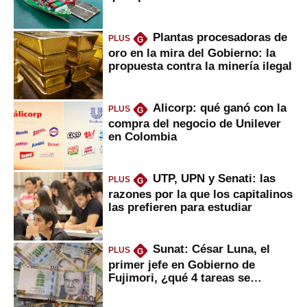
Fujimori
Plantas procesadoras de
PLUS
G
oro en la mira del Gobierno: la
propuesta contra la minería ilegal
Alicorp: qué ganó con la
PLUS
G
compra del negocio de Unilever
en Colombia
UTP, UPN y Senati: las
PLUS
G
razones por la que los capitalinos
las prefieren para estudiar
Sunat: César Luna, el
PLUS
G
primer jefe en Gobierno de
Fujimori, ¿qué 4 tareas se
marcan urgentes?