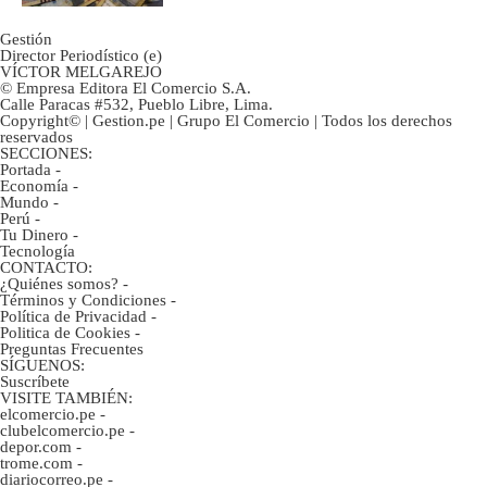
Gestión
Director Periodístico (e)
VÍCTOR MELGAREJO
© Empresa Editora El Comercio S.A.
Calle Paracas #532, Pueblo Libre, Lima.
Copyright© | Gestion.pe | Grupo El Comercio | Todos los derechos
reservados
SECCIONES:
Portada
-
Economía
-
Mundo
-
Perú
-
Tu Dinero
-
Tecnología
CONTACTO:
¿Quiénes somos?
-
Términos y Condiciones
-
Política de Privacidad
-
Politica de Cookies
-
Preguntas Frecuentes
SÍGUENOS:
Suscríbete
VISITE TAMBIÉN:
elcomercio.pe
-
clubelcomercio.pe
-
depor.com
-
trome.com
-
diariocorreo.pe
-