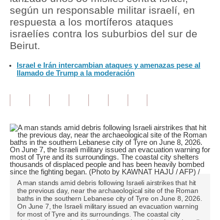
según un responsable militar israelí, en
Tu Dinero
respuesta a los mortíferos ataques
israelíes contra los suburbios del sur de
Finanzas Personales
Beirut.
Inmobiliarias
Israel e Irán intercambian ataques y amenazas pese al
llamado de Trump a la moderación
Plus G
Opinión
Editorial
Pregunta de hoy
Blogs
Tendencias
A man stands amid debris following Israeli airstrikes that hit
the previous day, near the archaeological site of the Roman
Lujo
baths in the southern Lebanese city of Tyre on June 8, 2026.
On June 7, the Israeli military issued an evacuation warning
for most of Tyre and its surroundings. The coastal city
Viajes