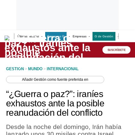
Últimas Noticias
Empresas G
Empresas
G de Gestión
Finanzas
Lo último
Peru Quiosco
SUSCRÍBETE
Portada
GESTION
>
MUNDO
>
INTERNACIONAL
Empresas
Añadir
Gestión
como fuente preferida en
Management & Empleo
“¿Guerra o paz?”: iraníes
Economía
exhaustos ante la posible
reanudación del conflicto
Mercados
Perú
Desde la noche del domingo, Irán había
lanzado unos 30 misiles contra Israel,
Política