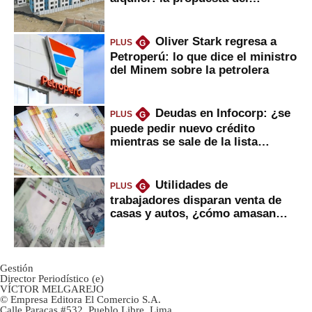
gobierno
Oliver Stark regresa a
PLUS
G
Petroperú: lo que dice el ministro
del Minem sobre la petrolera
Deudas en Infocorp: ¿se
PLUS
G
puede pedir nuevo crédito
mientras se sale de la lista
negra?
Utilidades de
PLUS
G
trabajadores disparan venta de
casas y autos, ¿cómo amasan
tanta liquidez?
Gestión
Director Periodístico (e)
VÍCTOR MELGAREJO
© Empresa Editora El Comercio S.A.
Calle Paracas #532, Pueblo Libre, Lima.