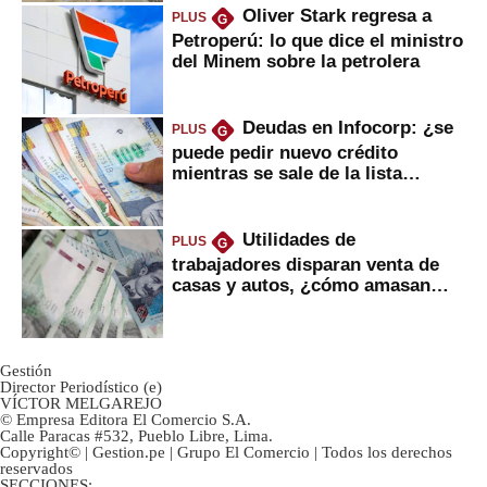
Oliver Stark regresa a
PLUS
G
Petroperú: lo que dice el ministro
del Minem sobre la petrolera
Deudas en Infocorp: ¿se
PLUS
G
puede pedir nuevo crédito
mientras se sale de la lista
negra?
Utilidades de
PLUS
G
trabajadores disparan venta de
casas y autos, ¿cómo amasan
tanta liquidez?
Gestión
Director Periodístico (e)
VÍCTOR MELGAREJO
© Empresa Editora El Comercio S.A.
Calle Paracas #532, Pueblo Libre, Lima.
Copyright© | Gestion.pe | Grupo El Comercio | Todos los derechos
reservados
SECCIONES: