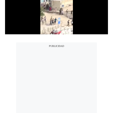
Notas Contratadas
Podcast
Gestión TV
Videos
Fotogalerías
gestion.pe
¿quiénes
Somos?
Términos
Y
Condiciones
Política
De
Privacidad