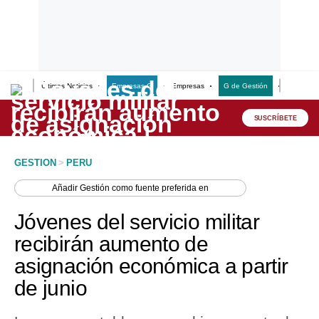
Últimas Noticias
Empresas G
Empresas
G de Gestión
Finanzas
Lo último
Peru Quiosco
SUSCRÍBETE
Portada
GESTION
>
PERU
Empresas
Añadir
Gestión
como fuente preferida en
Management & Empleo
Jóvenes del servicio militar
Economía
recibirán aumento de
asignación económica a partir
Mercados
de junio
Perú
Política