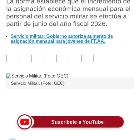
La norma establece que el incremento de
la asignación económica mensual para el
Tu Dinero
personal del servicio militar se efectúa a
partir de junio del año fiscal 2026.
Finanzas Personales
Servicio militar: Gobierno autoriza aumento de
Inmobiliarias
asignación mensual para jóvenes de FF.AA.
Plus G
Opinión
Editorial
Servicio Militar. (Foto: GEC)
Pregunta de hoy
Blogs
Únete a nuestro canal
Tendencias
Suscríbete a YouTube
Lujo
Viajes