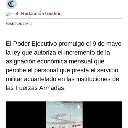
Moda
Redacción Gestión
Estilos
30/05/2026 12H02
Mundo
El Poder Ejecutivo promulgó el 9 de mayo
EEUU
la ley que autoriza el incremento de la
México
asignación económica mensual que
España
percibe el personal que presta el servicio
Internacional
militar acuartelado en las instituciones de
las Fuerzas Armadas.
Tecnología
Club del Suscriptor
Mix
G de Gestión