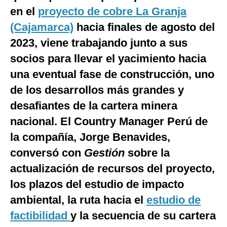
en el
proyecto de cobre La Granja
Notas Contratadas
(Cajamarca)
hacia finales de agosto del
Podcast
2023, viene trabajando junto a sus
Gestión TV
socios para llevar el yacimiento hacia
Videos
una eventual fase de construcción, uno
de los desarrollos más grandes y
Fotogalerías
desafiantes de la cartera minera
nacional. El Country Manager Perú de
la compañía, Jorge Benavides,
gestion.pe
conversó con
Gestión
sobre la
¿quiénes
Somos?
actualización de recursos del proyecto,
Términos
los plazos del estudio de impacto
Y
Condiciones
ambiental, la ruta hacia el
estudio de
Política
factibilidad
y la secuencia de su cartera
De
Privacidad