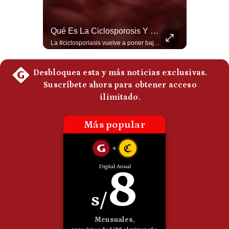
La Frontera Española Colapsa ¿Qué Está Pasando En Ceuta? | Gestión Mundo
Qué Es La Ciclosporosis Y Por Qué Está En Aumento | Gestión Mundo
La madrugada del 30 de julio de 2026 marcó un antes y un después en el Estrecho de Gibraltar. En cuestión de horas, cerca de 72.000 migrantes marroquíes ingresaron al territorio español de Ceuta, desbordando por completo a una ciudad de apenas 85.000 habitantes. En este video, explicamos los detalles de la emergencia humana y las ramificaciones geopolíticas del conflicto: la trampa de los rumores en redes sociales, el rol de Marruecos, el acercamiento de España a Argelia y la respuesta de la Unión Europea ante las amenazas de suspensión del Tratado Schengen. #Ceuta #España #Marruecos #Geopolitica #PedroSanchez #NoticiasInternacionales #Schengen #Europa #CrisisMigratoria 👉 Suscríbete y activa la campana para no perderte nuestro análisis diario. 🌎 Síguenos en nuestras redes sociales: 📌 Web oficial: https://gestion.pe/mundo/ 📌 LinkedIn: http://bit.ly/3HYIET0 📌 X (Twitter): http://bit.ly/4noZtX9 📌 TikTok: http://bit.ly/4evB6TO
La #ciclosporiasis vuelve a poner bajo alerta la #seguridadalimentaria en #EstadosUnidos ante un importante #brote de infecciones por #Cyclospora, un #parásito microscópico que puede transmitirse mediante #agua y #alimentos contaminados. La investigación sanitaria ha relacionado parte de los casos con #lechugaiceberg procedente del centro de #México, aunque las autoridades continúan investigando el alcance y las fuentes de las infecciones. ¿Qué es la ciclosporiasis, cómo se contagia y cuáles son sus síntomas? En este video explicamos qué se sabe del brote, por qué puede causar #diarrea prolongada, qué ocurre en Estados Unidos, México y otros países, y cuáles son las principales recomendaciones para reducir el riesgo. #EstadosUnidos #Mexico #usanews #diarrea #brote #Cyclospora #ciclosporiasis #lechugaiceberg #alertasanitaria 👉 Suscríbete y activa la campana para no perderte nuestro análisis diario. 🌎 Síguenos en nuestras redes sociales: 📌 Web oficial: https://gestion.pe/mundo/ 📌 LinkedIn: http://bit.ly/3HYIET0 📌 X (Twitter): http://bit.ly/4noZtX9 📌 TikTok: http://bit.ly/4evB6TO