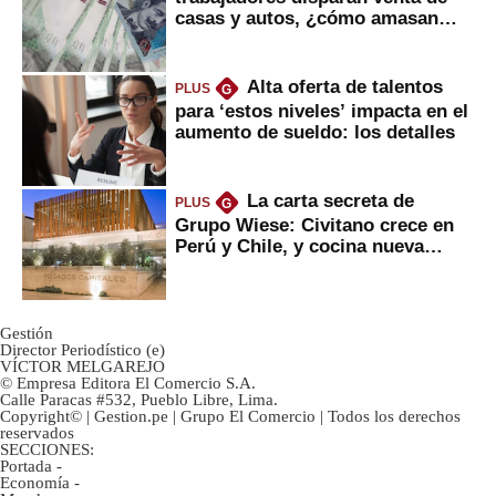
casas y autos, ¿cómo amasan
tanta liquidez?
Alta oferta de talentos
PLUS
G
para ‘estos niveles’ impacta en el
aumento de sueldo: los detalles
La carta secreta de
PLUS
G
Grupo Wiese: Civitano crece en
Perú y Chile, y cocina nueva
marca
Gestión
Director Periodístico (e)
VÍCTOR MELGAREJO
© Empresa Editora El Comercio S.A.
Calle Paracas #532, Pueblo Libre, Lima.
Copyright© | Gestion.pe | Grupo El Comercio | Todos los derechos
reservados
SECCIONES:
Portada
-
Economía
-