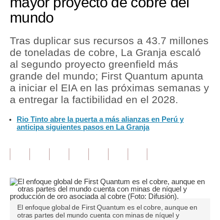
mayor proyecto de cobre del
mundo
Tu Dinero
Finanzas Personales
Tras duplicar sus recursos a 43.7 millones
de toneladas de cobre, La Granja escaló
Inmobiliarias
al segundo proyecto greenfield más
grande del mundo; First Quantum apunta
Plus G
a iniciar el EIA en las próximas semanas y
Opinión
a entregar la factibilidad en el 2028.
Editorial
Rio Tinto abre la puerta a más alianzas en Perú y
anticipa siguientes pasos en La Granja
Pregunta de hoy
Blogs
Tendencias
Lujo
El enfoque global de First Quantum es el cobre, aunque en
Viajes
otras partes del mundo cuenta con minas de níquel y