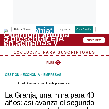
Últimas Noticias
Empresas G
Empresas
G de Gestión
Finanzas
Lo último
Peru Quiosco
SUSCRÍBETE
Portada
EXCLUSIVO PARA SUSCRIPTORES
Empresas
PLUS
G
Management & Empleo
GESTION
>
ECONOMIA
>
EMPRESAS
Economía
Añadir
Gestión
como fuente preferida en
Mercados
La Granja, una mina para 40
Perú
años: así avanza el segundo
Política