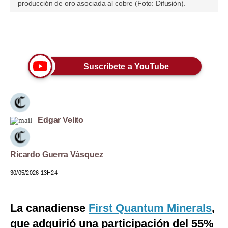
producción de oro asociada al cobre (Foto: Difusión).
Moda
Estilos
Únete a nuestro canal
Mundo
Suscríbete a YouTube
EEUU
México
España
Edgar Velito
Internacional
Ricardo Guerra Vásquez
Tecnología
30/05/2026 13H24
Club del Suscriptor
Mix
La canadiense
First Quantum Minerals
,
G de Gestión
que adquirió una participación del 55%