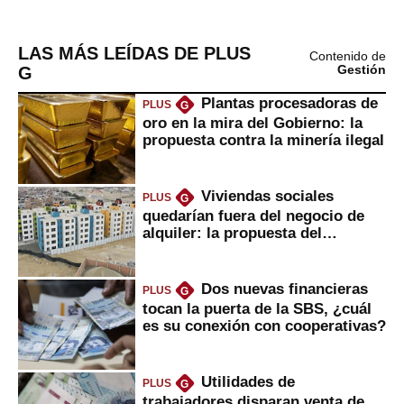
LAS MÁS LEÍDAS DE PLUS
Contenido de
G
Gestión
Plantas procesadoras de
PLUS
G
oro en la mira del Gobierno: la
propuesta contra la minería ilegal
Viviendas sociales
PLUS
G
quedarían fuera del negocio de
alquiler: la propuesta del
gobierno
Dos nuevas financieras
PLUS
G
tocan la puerta de la SBS, ¿cuál
es su conexión con cooperativas?
Utilidades de
PLUS
G
trabajadores disparan venta de