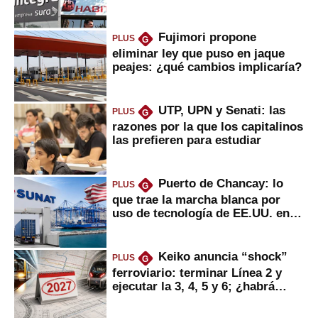
usted?
Fujimori propone
PLUS
G
eliminar ley que puso en jaque
peajes: ¿qué cambios implicaría?
UTP, UPN y Senati: las
PLUS
G
razones por la que los capitalinos
las prefieren para estudiar
Puerto de Chancay: lo
PLUS
G
que trae la marcha blanca por
uso de tecnología de EE.UU. en
mercancías
Keiko anuncia “shock”
PLUS
G
ferroviario: terminar Línea 2 y
ejecutar la 3, 4, 5 y 6; ¿habrá
avances?