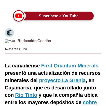
Únete a nuestro canal
Moda
Suscríbete a YouTube
Estilos
Mundo
EEUU
Redacción Gestión
México
14/05/2026 21H30
España
Internacional
La canadiense
First Quantum Minerals
presentó una actualización de recursos
Tecnología
minerales del
proyecto La Granja
, en
Club del Suscriptor
Cajamarca, que es desarrollado junto
Mix
con
Rio Tinto
y que la compañía ubica
entre los mayores depósitos de
cobre
G de Gestión