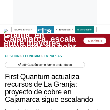
Últimas Noticias
Empresas G
Empresas
G de Gestión
Finanzas
Lo último
Peru Quiosco
SUSCRÍBETE
Portada
GESTION
>
ECONOMIA
>
EMPRESAS
Empresas
Añadir
Gestión
como fuente preferida en
Management & Empleo
First Quantum actualiza
Economía
recursos de La Granja:
proyecto de cobre en
Mercados
Cajamarca sigue escalando
Perú
Política