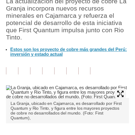
La actualización del proyecto de cobre La
Granja incorpora nuevos recursos
Tu Dinero
minerales en Cajamarca y refuerza el
potencial de desarrollo de esta iniciativa
Finanzas Personales
que First Quantum impulsa junto con Rio
Inmobiliarias
Tinto.
Plus G
Estos son los proyecto de cobre más grandes del Perú:
inversión y estado actual
Opinión
Editorial
Pregunta de hoy
Blogs
La Granja, ubicado en Cajamarca, es desarrollado por First
Tendencias
Quantum y Rio Tinto, y figura entre los mayores proyectos
de cobre no desarrollados del mundo. (Foto: First
Quantum),
Lujo
Viajes