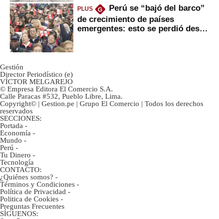
Perú se “bajó del barco”
PLUS
G
de crecimiento de países
emergentes: esto se perdió desde
2022
Gestión
Director Periodístico (e)
VÍCTOR MELGAREJO
© Empresa Editora El Comercio S.A.
Calle Paracas #532, Pueblo Libre, Lima.
Copyright© | Gestion.pe | Grupo El Comercio | Todos los derechos
reservados
SECCIONES:
Portada
-
Economía
-
Mundo
-
Perú
-
Tu Dinero
-
Tecnología
CONTACTO:
¿Quiénes somos?
-
Términos y Condiciones
-
Política de Privacidad
-
Politica de Cookies
-
Preguntas Frecuentes
SÍGUENOS: