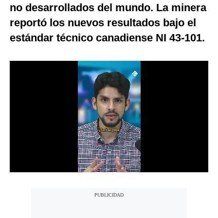
no desarrollados del mundo. La minera
Notas Contratadas
reportó los nuevos resultados bajo el
Podcast
estándar técnico canadiense NI 43-101.
Gestión TV
Videos
Fotogalerías
gestion.pe
¿quiénes
Somos?
Términos
Y
Condiciones
Política
De
Privacidad