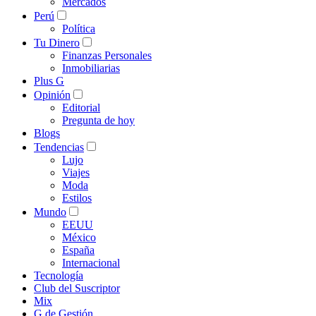
Mercados
Perú
Política
Tu Dinero
Finanzas Personales
Inmobiliarias
Plus G
Opinión
Editorial
Pregunta de hoy
Blogs
Tendencias
Lujo
Viajes
Moda
Estilos
Mundo
EEUU
México
España
Internacional
Tecnología
Club del Suscriptor
Mix
G de Gestión