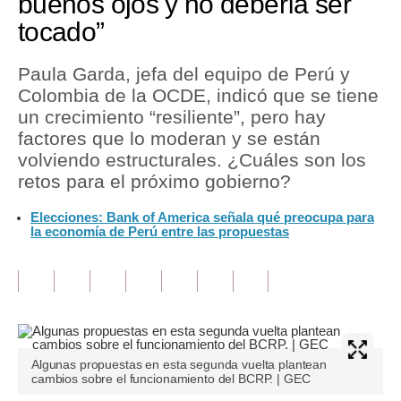
buenos ojos y no debería ser
tocado”
Tu Dinero
Finanzas Personales
Paula Garda, jefa del equipo de Perú y
Colombia de la OCDE, indicó que se tiene
Inmobiliarias
un crecimiento “resiliente”, pero hay
factores que lo moderan y se están
Plus G
volviendo estructurales. ¿Cuáles son los
Opinión
retos para el próximo gobierno?
Editorial
Elecciones: Bank of America señala qué preocupa para
la economía de Perú entre las propuestas
Pregunta de hoy
Blogs
Tendencias
Lujo
Algunas propuestas en esta segunda vuelta plantean
cambios sobre el funcionamiento del BCRP. | GEC
Viajes