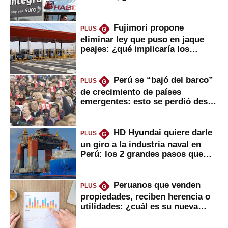
usted?
Fujimori propone
PLUS
G
eliminar ley que puso en jaque
peajes: ¿qué implicaría los
usuarios?
Perú se “bajó del barco”
PLUS
G
de crecimiento de países
emergentes: esto se perdió desde
2022
HD Hyundai quiere darle
PLUS
G
un giro a la industria naval en
Perú: los 2 grandes pasos que
daría
Peruanos que venden
PLUS
G
propiedades, reciben herencia o
utilidades: ¿cuál es su nueva
inversión clave?