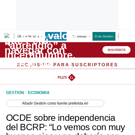
Últimas Noticias
Empresas G
Empresas
G de Gestión
Finanzas
Lo último
Peru Quiosco
SUSCRÍBETE
Portada
EXCLUSIVO PARA SUSCRIPTORES
Empresas
PLUS
G
Management & Empleo
GESTION
>
ECONOMIA
Economía
Añadir
Gestión
como fuente preferida en
Mercados
OCDE sobre independencia
Perú
del BCRP: “Lo vemos con muy
Política