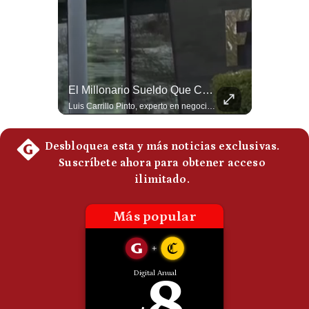
Politica
De
Cookies
Preguntas
Frecuentes
Guerra Con Irán Agota El 61% De Los Interceptores Patriot De EE.UU. | #radar24
El Millonario Sueldo Que Casi Cobra Infantino Por La Nueva Empresa De La FIFA | #EnClaveEconómica
Estados Unidos habría disparado más de 1,000 misiles Tomahawk durante la guerra contra Irán y que sus reservas podrían no recuperar los niveles anteriores hasta 2030 o 2031. Washington y sus aliados habrían utilizado hasta el 61% de sus interceptores Patriot. #EstadosUnidos #Tomahawk #Iran #Misiles #Patriot #Geopolitica #NoticiasInternacionales #Guerra #Shorts 👉 Suscríbete y activa la campana para no perderte nuestro análisis diario. 🌎 Síguenos en nuestras redes sociales: 📌 Web oficial: https://gestion.pe/mundo/ 📌 LinkedIn: http://bit.ly/3HYIET0 📌 X (Twitter): http://bit.ly/4noZtX9 📌 TikTok: http://bit.ly/4evB6TO
Luis Carrillo Pinto, experto en negocios deportivos, cuenta que federaciones europeas ya pedían la salida de Gianni Infantino. Además, explicó que el presidente de la FIFA habría recibido US$30 millones anuales por dirigir la nueva empresa, diez veces más de lo que ganaba en la organización. #FIFA #GianniInfantino #LuisCarrilloPinto #APEMD #NegociosDeportivos #Mundial #Futbol #NoticiasDeportivas #Shorts 👉 Suscríbete y activa la campana para no perderte nuestro análisis diario. 🌎 Síguenos en nuestras redes sociales: 📌 Web oficial: https://gestion.pe/mundo/ 📌 LinkedIn: http://bit.ly/3HYIET0 📌 X (Twitter): http://bit.ly/4noZtX9 📌 TikTok: http://bit.ly/4evB6TO