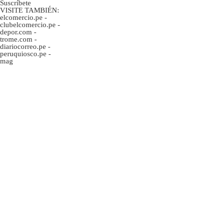
Suscríbete
VISITE TAMBIÉN:
elcomercio.pe
-
clubelcomercio.pe
-
depor.com
-
trome.com
-
diariocorreo.pe
-
peruquiosco.pe
-
mag