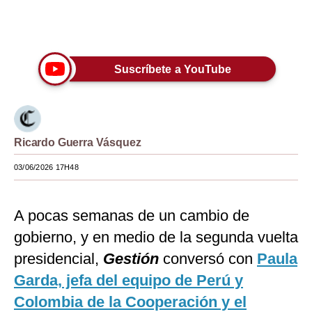
Moda
Únete a nuestro canal
Estilos
Suscríbete a YouTube
Mundo
EEUU
México
Ricardo Guerra Vásquez
España
03/06/2026 17H48
Internacional
A pocas semanas de un cambio de
Tecnología
gobierno, y en medio de la segunda vuelta
Club del Suscriptor
presidencial,
Gestión
conversó con
Paula
Mix
Garda, jefa del equipo de Perú y
Colombia de la Cooperación y el
G de Gestión