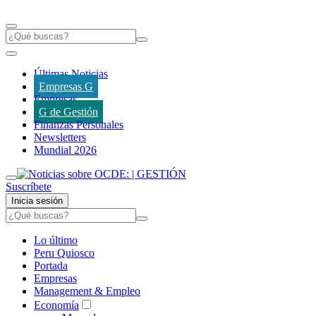
Últimas Noticias
Empresas G
Empresas
G de Gestión
Finanzas Personales
Newsletters
Mundial 2026
Suscríbete
Inicia sesión
Lo último
Peru Quiosco
Portada
Empresas
Management & Empleo
Economía