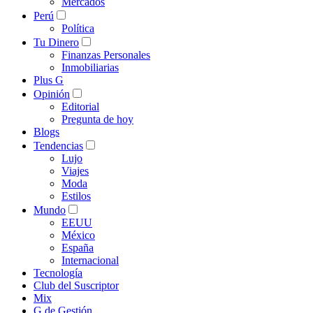
Mercados
Perú
Política
Tu Dinero
Finanzas Personales
Inmobiliarias
Plus G
Opinión
Editorial
Pregunta de hoy
Blogs
Tendencias
Lujo
Viajes
Moda
Estilos
Mundo
EEUU
México
España
Internacional
Tecnología
Club del Suscriptor
Mix
G de Gestión