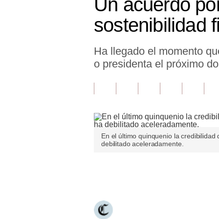
Un acuerdo por 
Finanzas Personales
sostenibilidad f
Inmobiliarias
Ha llegado el momento que
Plus G
o presidenta el próximo d
Opinión
Editorial
Pregunta de hoy
Blogs
En el último quinquenio la credibilida
debilitado aceleradamente.
Tendencias
Lujo
Únete a nuestro canal
Viajes
Moda