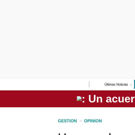
Lo último
Peru Quiosco
Portada
Empresas
Management & Empleo
Economía
Últimas Noticias
Mercados
Perú
Política
GESTION
>
OPINION
Tu Dinero