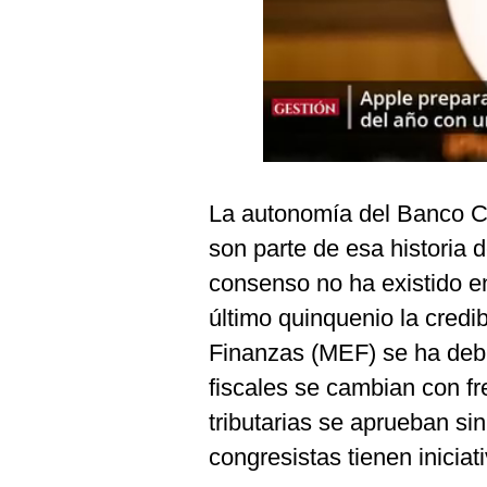
Podcast
Gestión TV
Videos
Fotogalerías
La autonomía del Banco Cen
gestion.pe
son parte de esa historia 
¿quiénes
consenso no ha existido e
Somos?
último quinquenio la credi
Términos
Finanzas (MEF) se ha debi
Y
Condiciones
fiscales se cambian con f
Política
tributarias se aprueban si
De
Privacidad
congresistas tienen iniciat
Politica