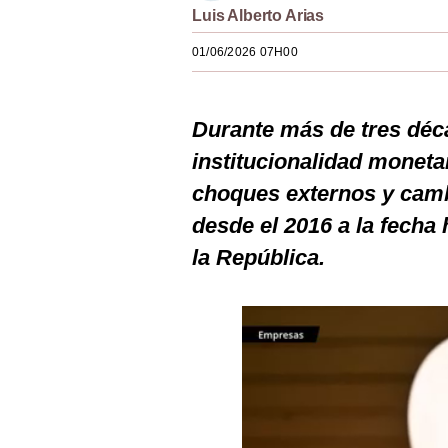
Luis Alberto Arias
Estilos
01/06/2026 07H00
Mundo
EEUU
Durante más de tres déc
México
institucionalidad monetar
España
choques externos y camb
Internacional
desde el 2016 a la fecha
la República.
Tecnología
Club del Suscriptor
Mix
G de Gestión
Notas Contratadas