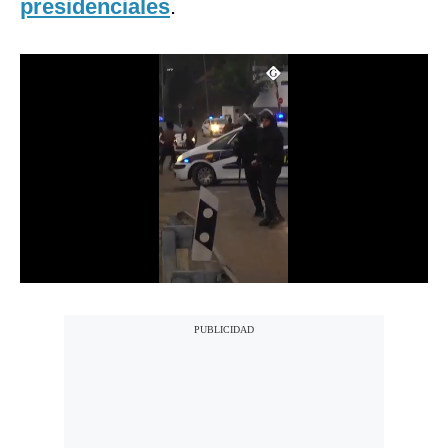
presidenciales
.
Notas Contratadas
Podcast
Gestión TV
Videos
Fotogalerías
gestion.pe
¿quiénes
Somos?
Términos
Y
Condiciones
Política
De
Privacidad