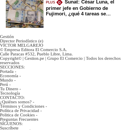
Sunat: César Luna, el
PLUS
G
primer jefe en Gobierno de
Fujimori, ¿qué 4 tareas se
marcan urgentes?
Gestión
Director Periodístico (e)
VÍCTOR MELGAREJO
© Empresa Editora El Comercio S.A.
Calle Paracas #532, Pueblo Libre, Lima.
Copyright© | Gestion.pe | Grupo El Comercio | Todos los derechos
reservados
SECCIONES:
Portada
-
Economía
-
Mundo
-
Perú
-
Tu Dinero
-
Tecnología
CONTACTO:
¿Quiénes somos?
-
Términos y Condiciones
-
Política de Privacidad
-
Politica de Cookies
-
Preguntas Frecuentes
SÍGUENOS:
Suscríbete