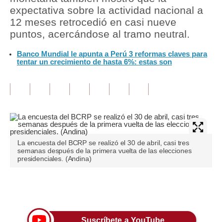
expectativa sobre la actividad nacional a
Tu Dinero
12 meses retrocedió en casi nueve
puntos, acercándose al tramo neutral.
Finanzas Personales
Banco Mundial le apunta a Perú 3 reformas claves para
Inmobiliarias
tentar un crecimiento de hasta 6%: estas son
Plus G
Opinión
Editorial
Pregunta de hoy
La encuesta del BCRP se realizó el 30 de abril, casi tres
semanas después de la primera vuelta de las elecciones
Blogs
presidenciales. (Andina)
Tendencias
Únete a nuestro canal
Lujo
Viajes
Suscríbete a YouTube