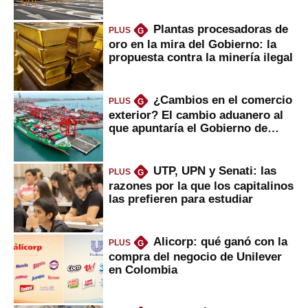
Plantas procesadoras de
PLUS
G
oro en la mira del Gobierno: la
propuesta contra la minería ilegal
¿Cambios en el comercio
PLUS
G
exterior? El cambio aduanero al
que apuntaría el Gobierno de
Fujimori
UTP, UPN y Senati: las
PLUS
G
razones por la que los capitalinos
las prefieren para estudiar
Alicorp: qué ganó con la
PLUS
G
compra del negocio de Unilever
en Colombia