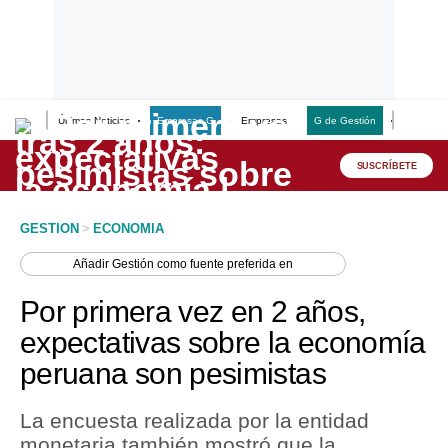
Últimas Noticias
Empresas G
Empresas
G de Gestión
Finanzas
Lo último
Peru Quiosco
SUSCRÍBETE
Portada
GESTION
>
ECONOMIA
Empresas
Añadir
Gestión
como fuente preferida en
Management & Empleo
Por primera vez en 2 años,
Economía
expectativas sobre la economía
peruana son pesimistas
Mercados
Perú
La encuesta realizada por la entidad
monetaria también mostró que la
Política