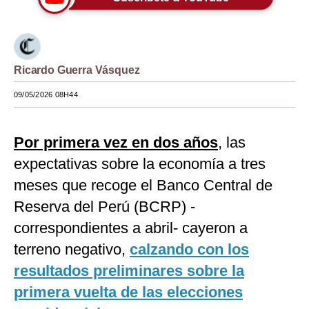
Moda
Estilos
Ricardo Guerra Vásquez
Mundo
09/05/2026 08H44
EEUU
México
Por primera vez en dos años
, las
España
expectativas sobre la economía a tres
meses que recoge el Banco Central de
Internacional
Reserva del Perú (BCRP) -
Tecnología
correspondientes a abril- cayeron a
Club del Suscriptor
terreno negativo,
calzando con los
resultados preliminares sobre la
Mix
primera vuelta de las elecciones
G de Gestión