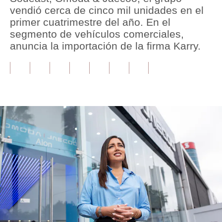
vendió cerca de cinco mil unidades en el
Tu Dinero
primer cuatrimestre del año. En el
segmento de vehículos comerciales,
Finanzas Personales
anuncia la importación de la firma Karry.
Inmobiliarias
Plus G
Opinión
Editorial
Pregunta de hoy
Blogs
Tendencias
Lujo
Viajes