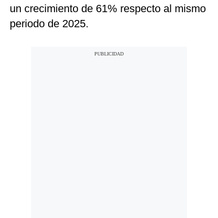
un crecimiento de 61% respecto al mismo
Notas Contratadas
periodo de 2025.
Podcast
Gestión TV
Videos
Fotogalerías
gestion.pe
¿quiénes
Somos?
Términos
Y
Condiciones
Política
De
Privacidad