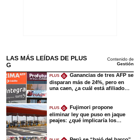
LAS MÁS LEÍDAS DE PLUS
Contenido de
G
Gestión
Ganancias de tres AFP se
PLUS
G
disparan más de 24%, pero en
una caen, ¿a cuál está afiliado
usted?
Fujimori propone
PLUS
G
eliminar ley que puso en jaque
peajes: ¿qué implicaría los
usuarios?
Perú se “bajó del barco”