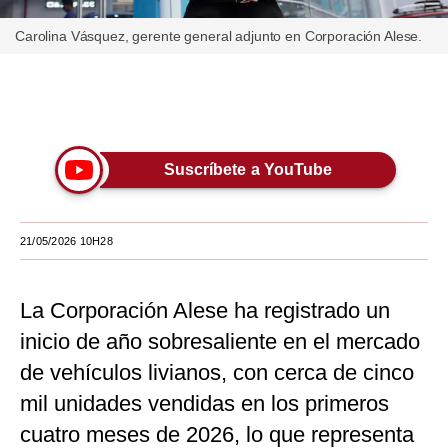
Moda
Carolina Vásquez, gerente general adjunto en Corporación Alese.
Estilos
Únete a nuestro canal
Mundo
EEUU
Suscríbete a YouTube
México
España
21/05/2026 10H28
Internacional
La Corporación Alese ha registrado un
Tecnología
inicio de año sobresaliente en el mercado
Club del Suscriptor
de vehículos livianos, con cerca de cinco
Mix
mil unidades vendidas en los primeros
G de Gestión
cuatro meses de 2026, lo que representa