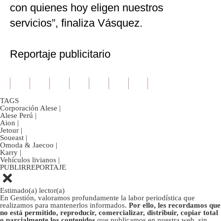
con quienes hoy eligen nuestros
servicios”, finaliza Vásquez.
Reportaje publicitario
TAGS
Corporación Alese
|
Alese Perú
|
Aion
|
Jetour
|
Soueast
|
Omoda & Jaecoo
|
Karry
|
Vehículos livianos
|
PUBLIRREPORTAJE
Estimado(a) lector(a)
En Gestión, valoramos profundamente la labor periodística que
realizamos para mantenerlos informados.
Por ello, les recordamos que
no está permitido, reproducir, comercializar, distribuir, copiar total
o parcialmente los contenidos
que publicamos en nuestra web, sin