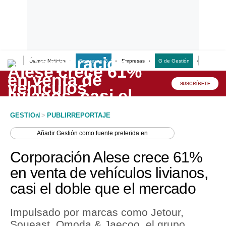
Últimas Noticias
Empresas G
Empresas
G de Gestión
Finanzas
Lo último
Peru Quiosco
SUSCRÍBETE
Portada
GESTION
>
PUBLIRREPORTAJE
Empresas
Añadir
Gestión
como fuente preferida en
Management & Empleo
Corporación Alese crece 61%
Economía
en venta de vehículos livianos,
casi el doble que el mercado
Mercados
Perú
Impulsado por marcas como Jetour,
Soueast, Omoda & Jaecoo, el grupo
Política