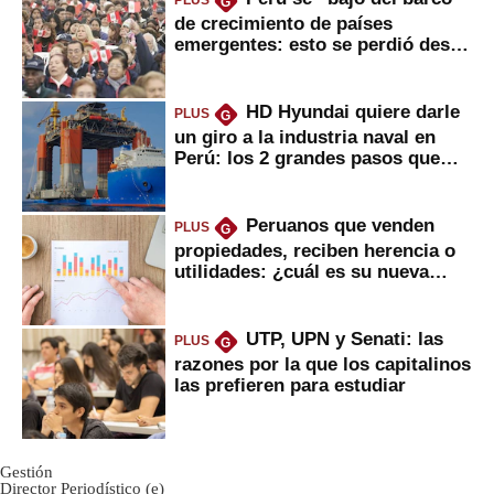
PLUS
G
de crecimiento de países
emergentes: esto se perdió desde
2022
HD Hyundai quiere darle
PLUS
G
un giro a la industria naval en
Perú: los 2 grandes pasos que
daría
Peruanos que venden
PLUS
G
propiedades, reciben herencia o
utilidades: ¿cuál es su nueva
inversión clave?
UTP, UPN y Senati: las
PLUS
G
razones por la que los capitalinos
las prefieren para estudiar
Gestión
Director Periodístico (e)