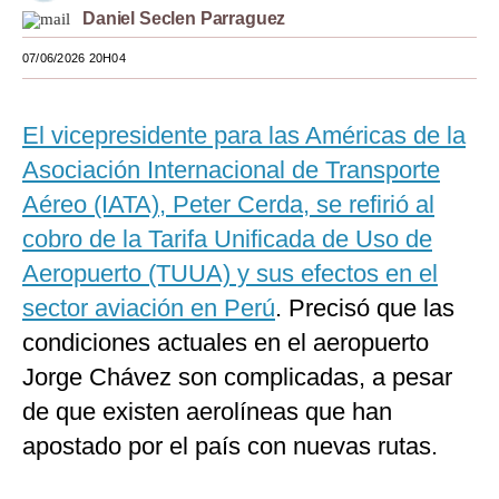
Daniel Seclen Parraguez
Moda
07/06/2026 20H04
Estilos
Mundo
El vicepresidente para las Américas de la
Asociación Internacional de Transporte
EEUU
Aéreo (IATA)
, Peter Cerda, se refirió al
México
cobro de la Tarifa Unificada de Uso de
España
Aeropuerto (TUUA) y sus efectos en el
Internacional
sector aviación en Perú
. Precisó que las
condiciones actuales en el aeropuerto
Tecnología
Jorge Chávez son complicadas, a pesar
Club del Suscriptor
de que existen aerolíneas que han
Mix
apostado por el país con nuevas rutas.
G de Gestión