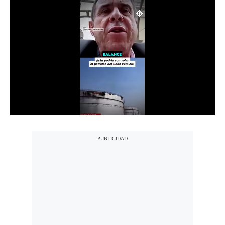
Notas Contratadas
Podcast
Gestión TV
Videos
Fotogalerías
gestion.pe
¿quiénes
Somos?
Términos
Y
Condiciones
Política
De
Privacidad