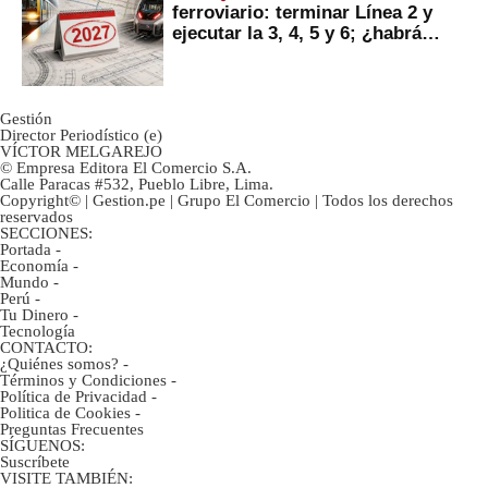
ferroviario: terminar Línea 2 y
ejecutar la 3, 4, 5 y 6; ¿habrá
avances?
Gestión
Director Periodístico (e)
VÍCTOR MELGAREJO
© Empresa Editora El Comercio S.A.
Calle Paracas #532, Pueblo Libre, Lima.
Copyright© | Gestion.pe | Grupo El Comercio | Todos los derechos
reservados
SECCIONES:
Portada
-
Economía
-
Mundo
-
Perú
-
Tu Dinero
-
Tecnología
CONTACTO:
¿Quiénes somos?
-
Términos y Condiciones
-
Política de Privacidad
-
Politica de Cookies
-
Preguntas Frecuentes
SÍGUENOS:
Suscríbete
VISITE TAMBIÉN: