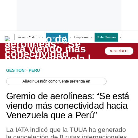
Últimas Noticias
Empresas G
Empresas
G de Gestión
Finanzas
Lo último
Peru Quiosco
SUSCRÍBETE
Portada
GESTION
>
PERU
Empresas
Añadir
Gestión
como fuente preferida en
Management & Empleo
Gremio de aerolíneas: “Se está
Economía
viendo más conectividad hacia
Venezuela que a Perú”
Mercados
Perú
La IATA indicó que la TUUA ha generado
la cancelación de 8 rutas internacionales
Política