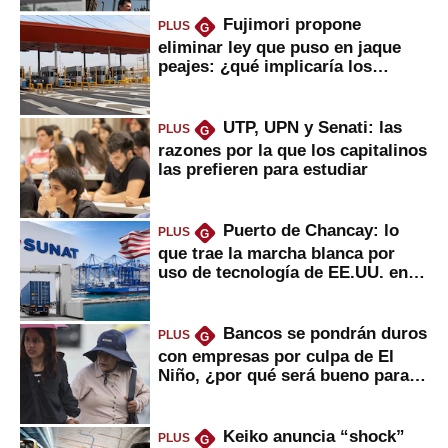
Fujimori propone
PLUS
G
eliminar ley que puso en jaque
peajes: ¿qué implicaría los
usuarios?
UTP, UPN y Senati: las
PLUS
G
razones por la que los capitalinos
las prefieren para estudiar
Puerto de Chancay: lo
PLUS
G
que trae la marcha blanca por
uso de tecnología de EE.UU. en
mercancías
Bancos se pondrán duros
PLUS
G
con empresas por culpa de El
Niño, ¿por qué será bueno para
ahorristas?
Keiko anuncia “shock”
PLUS
G