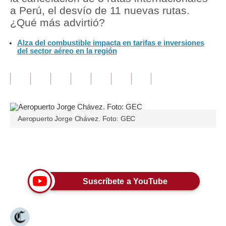
a Perú, el desvío de 11 nuevas rutas.
Tu Dinero
¿Qué más advirtió?
Finanzas Personales
Alza del combustible impacta en tarifas e inversiones
del sector aéreo en la región
Inmobiliarias
Plus G
Opinión
Aeropuerto Jorge Chávez. Foto: GEC
Editorial
Pregunta de hoy
Únete a nuestro canal
Blogs
Tendencias
Suscríbete a YouTube
Lujo
Viajes