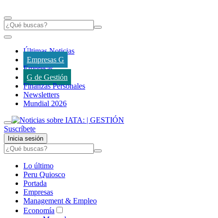
Últimas Noticias
Empresas G
Empresas
G de Gestión
Finanzas Personales
Newsletters
Mundial 2026
Suscríbete
Inicia sesión
Lo último
Peru Quiosco
Portada
Empresas
Management & Empleo
Economía