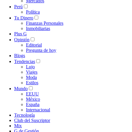
Mercados
Perú
Política
Tu Dinero
Finanzas Personales
Inmobiliarias
Plus G
Opinión
Editorial
Pregunta de hoy
Blogs
Tendencias
Lujo
Viajes
Moda
Estilos
Mundo
EEUU
México
España
Internacional
Tecnología
Club del Suscriptor
Mix
G de Gestión