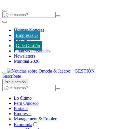
Últimas Noticias
Empresas G
Empresas
G de Gestión
Finanzas Personales
Newsletters
Mundial 2026
Suscríbete
Inicia sesión
Lo último
Peru Quiosco
Portada
Empresas
Management & Empleo
Economía