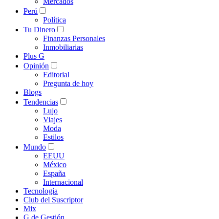
Mercados
Perú
Política
Tu Dinero
Finanzas Personales
Inmobiliarias
Plus G
Opinión
Editorial
Pregunta de hoy
Blogs
Tendencias
Lujo
Viajes
Moda
Estilos
Mundo
EEUU
México
España
Internacional
Tecnología
Club del Suscriptor
Mix
G de Gestión