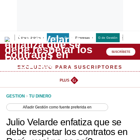
Últimas Noticias
Empresas G
Empresas
G de Gestión
Finanzas
Lo último
Peru Quiosco
SUSCRÍBETE
Portada
EXCLUSIVO PARA SUSCRIPTORES
Empresas
PLUS
G
Management & Empleo
GESTION
>
TU DINERO
Economía
Añadir
Gestión
como fuente preferida en
Mercados
Julio Velarde enfatiza que se
Perú
debe respetar los contratos en
Política