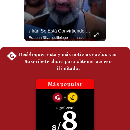
Politica
De
Cookies
Preguntas
Frecuentes
La Frontera Española Colapsa ¿Qué Está Pasando En Ceuta? | Gestión Mundo
¿Irán Se Está Convirtiendo En Un Régimen Militar? | #radar24
La madrugada del 30 de julio de 2026 marcó un antes y un después en el Estrecho de Gibraltar. En cuestión de horas, cerca de 72.000 migrantes marroquíes ingresaron al territorio español de Ceuta, desbordando por completo a una ciudad de apenas 85.000 habitantes. En este video, explicamos los detalles de la emergencia humana y las ramificaciones geopolíticas del conflicto: la trampa de los rumores en redes sociales, el rol de Marruecos, el acercamiento de España a Argelia y la respuesta de la Unión Europea ante las amenazas de suspensión del Tratado Schengen. #Ceuta #España #Marruecos #Geopolitica #PedroSanchez #NoticiasInternacionales #Schengen #Europa #CrisisMigratoria 👉 Suscríbete y activa la campana para no perderte nuestro análisis diario. 🌎 Síguenos en nuestras redes sociales: 📌 Web oficial: https://gestion.pe/mundo/ 📌 LinkedIn: http://bit.ly/3HYIET0 📌 X (Twitter): http://bit.ly/4noZtX9 📌 TikTok: http://bit.ly/4evB6TO
Esteban Silva, politólogo internacional, señala que algunos analistas consideran que la estructura religiosa iraní estaría sirviendo para sostener el poder de una cúpula militar. Explica que la Guardia Revolucionaria está aumentando su influencia sobre la seguridad, las decisiones estratégicas y hasta asuntos económicos como el estrecho de Ormuz. #Iran #GuardiaRevolucionaria #Geopolitica #NoticiasInternacionales #Shorts 👉 Suscríbete y activa la campana para no perderte nuestro análisis diario. 🌎 Síguenos en nuestras redes sociales: 📌 Web oficial: https://gestion.pe/mundo/ 📌 LinkedIn: http://bit.ly/3HYIET0 📌 X (Twitter): http://bit.ly/4noZtX9 📌 TikTok: http://bit.ly/4evB6TO