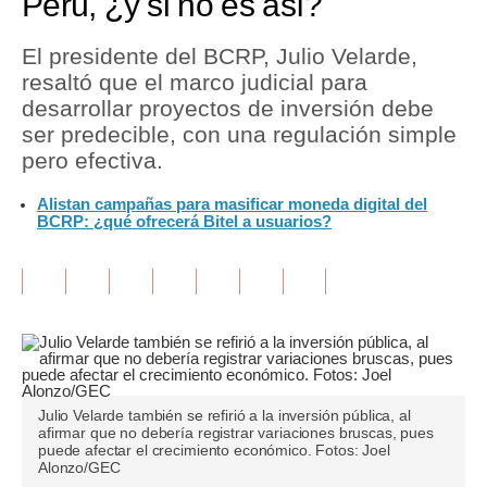
Perú, ¿y si no es así?
Tu Dinero
El presidente del BCRP, Julio Velarde,
resaltó que el marco judicial para
Finanzas Personales
desarrollar proyectos de inversión debe
Inmobiliarias
ser predecible, con una regulación simple
pero efectiva.
Plus G
Alistan campañas para masificar moneda digital del
Opinión
BCRP: ¿qué ofrecerá Bitel a usuarios?
Editorial
Pregunta de hoy
Blogs
Tendencias
Julio Velarde también se refirió a la inversión pública, al
Lujo
afirmar que no debería registrar variaciones bruscas, pues
puede afectar el crecimiento económico. Fotos: Joel
Alonzo/GEC
Viajes