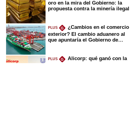
oro en la mira del Gobierno: la
propuesta contra la minería ilegal
¿Cambios en el comercio
PLUS
G
exterior? El cambio aduanero al
que apuntaría el Gobierno de
Fujimori
Alicorp: qué ganó con la
PLUS
G
compra del negocio de Unilever
en Colombia
UTP, UPN y Senati: las
PLUS
G
razones por la que los capitalinos
las prefieren para estudiar
Sunat: César Luna, el
PLUS
G
primer jefe en Gobierno de
Fujimori, ¿qué 4 tareas se