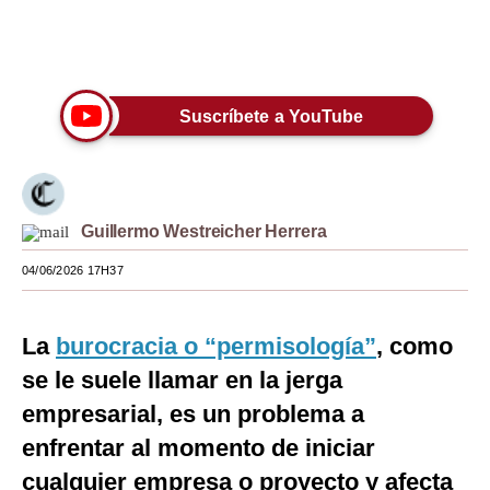
Moda
Únete a nuestro canal
Estilos
Suscríbete a YouTube
Mundo
EEUU
México
Guillermo Westreicher Herrera
España
04/06/2026 17H37
Internacional
Tecnología
La
burocracia o “permisología”
, como
se le suele llamar en la jerga
Club del Suscriptor
empresarial, es un problema a
Mix
enfrentar al momento de iniciar
G de Gestión
cualquier empresa o proyecto y afecta