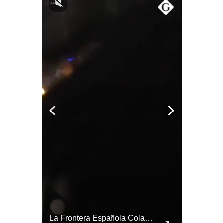
Notas Contratadas
Podcast
Gestión TV
Videos
Fotogalerías
gestion.pe
¿quiénes
Somos?
Términos
Y
Condiciones
Política
De
¿Irán Se Está Convirtiendo En Un Régimen Militar? | #radar24
La Frontera Española Colapsa ¿Qué Está Pasando En Ceuta? | Gestión Mundo
Privacidad