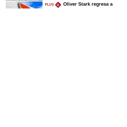
Oliver Stark regresa a
PLUS
G
Petroperú: lo que dice el ministro
del Minem sobre la petrolera
Deudas en Infocorp: ¿se
PLUS
G
puede pedir nuevo crédito
mientras se sale de la lista
negra?
Utilidades de
PLUS
G
trabajadores disparan venta de
casas y autos, ¿cómo amasan
tanta liquidez?
Gestión
Director Periodístico (e)
VÍCTOR MELGAREJO
© Empresa Editora El Comercio S.A.
Calle Paracas #532, Pueblo Libre, Lima.
Copyright© | Gestion.pe | Grupo El Comercio | Todos los derechos
reservados
SECCIONES: