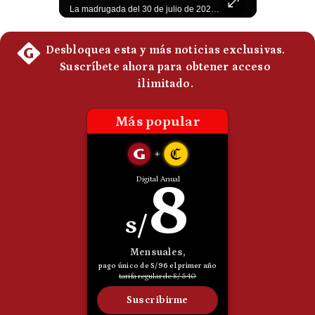
Esteban Silva, politólogo internacional, señala que algunos analistas consideran que la estructura religiosa iraní estaría sirviendo para sostener el poder de una cúpula militar. Explica que la Guardia Revolucionaria está aumentando su influencia sobre la seguridad, las decisiones estratégicas y hasta asuntos económicos como el estrecho de Ormuz. #Iran #GuardiaRevolucionaria #Geopolitica #NoticiasInternacionales #Shorts 👉 Suscríbete y activa la campana para no perderte nuestro análisis diario. 🌎 Síguenos en nuestras redes sociales: 📌 Web oficial: https://gestion.pe/mundo/ 📌 LinkedIn: http://bit.ly/3HYIET0 📌 X (Twitter): http://bit.ly/4noZtX9 📌 TikTok: http://bit.ly/4evB6TO
La madrugada del 30 de julio de 2026 marcó un antes y un después en el Estrecho de Gibraltar. En cuestión de horas, cerca de 72.000 migrantes marroquíes ingresaron al territorio español de Ceuta, desbordando por completo a una ciudad de apenas 85.000 habitantes. En este video, explicamos los detalles de la emergencia humana y las ramificaciones geopolíticas del conflicto: la trampa de los rumores en redes sociales, el rol de Marruecos, el acercamiento de España a Argelia y la respuesta de la Unión Europea ante las amenazas de suspensión del Tratado Schengen. #Ceuta #España #Marruecos #Geopolitica #PedroSanchez #NoticiasInternacionales #Schengen #Europa #CrisisMigratoria 👉 Suscríbete y activa la campana para no perderte nuestro análisis diario. 🌎 Síguenos en nuestras redes sociales: 📌 Web oficial: https://gestion.pe/mundo/ 📌 LinkedIn: http://bit.ly/3HYIET0 📌 X (Twitter): http://bit.ly/4noZtX9 📌 TikTok: http://bit.ly/4evB6TO
Politica
De
Cookies
Preguntas
Frecuentes