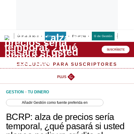
Últimas Noticias
Empresas G
Empresas
G de Gestión
Finanzas
Lo último
Peru Quiosco
SUSCRÍBETE
Portada
EXCLUSIVO PARA SUSCRIPTORES
Empresas
PLUS
G
Management & Empleo
GESTION
>
TU DINERO
Economía
Añadir
Gestión
como fuente preferida en
Mercados
BCRP: alza de precios sería
Perú
temporal, ¿qué pasará si usted
Política