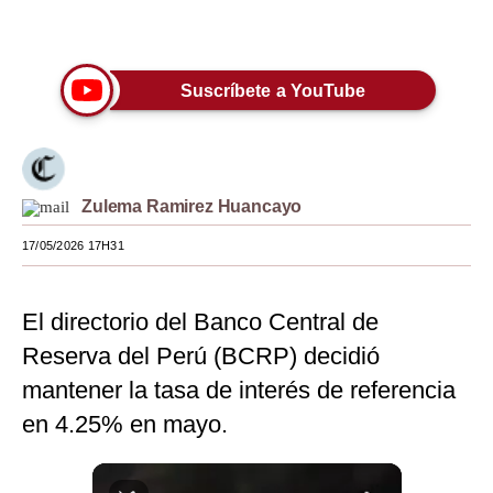
Únete a nuestro canal
Moda
Estilos
Suscríbete a YouTube
Mundo
EEUU
Zulema Ramirez Huancayo
México
17/05/2026 17H31
España
Internacional
El directorio del Banco Central de
Tecnología
Reserva del Perú (BCRP) decidió
Club del Suscriptor
mantener la tasa de interés de referencia
en 4.25% en mayo.
Mix
G de Gestión