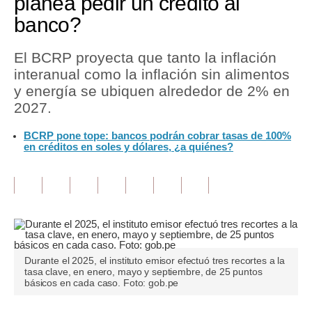
planea pedir un crédito al
banco?
Tu Dinero
Finanzas Personales
El BCRP proyecta que tanto la inflación
interanual como la inflación sin alimentos
Inmobiliarias
y energía se ubiquen alrededor de 2% en
2027.
Plus G
BCRP pone tope: bancos podrán cobrar tasas de 100%
Opinión
en créditos en soles y dólares, ¿a quiénes?
Editorial
Pregunta de hoy
Blogs
Tendencias
Durante el 2025, el instituto emisor efectuó tres recortes a la
tasa clave, en enero, mayo y septiembre, de 25 puntos
Lujo
básicos en cada caso. Foto: gob.pe
Viajes