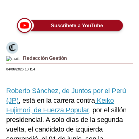
Únete a nuestro canal
Moda
Estilos
Suscríbete a YouTube
Mundo
EEUU
Redacción Gestión
México
04/06/2026 10H14
España
Internacional
Roberto Sánchez, de Juntos por el Perú
Tecnología
(JP)
, está en la carrera contra
Keiko
Club del Suscriptor
Fujimori, de Fuerza Popular,
por el sillón
presidencial. A solo días de la segunda
Mix
vuelta, el candidato de izquierda
G de Gestión
sorprendió, el 01 de junio, con la