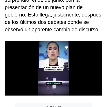
Notas Contratadas
presentación de un nuevo plan de
gobierno. Esto llega, justamente, después
Podcast
de los últimos dos debates donde se
Gestión TV
observó un aparente cambio de discurso.
Videos
Fotogalerías
gestion.pe
¿quiénes
Somos?
Términos
Y
Condiciones
Política
De
Privacidad