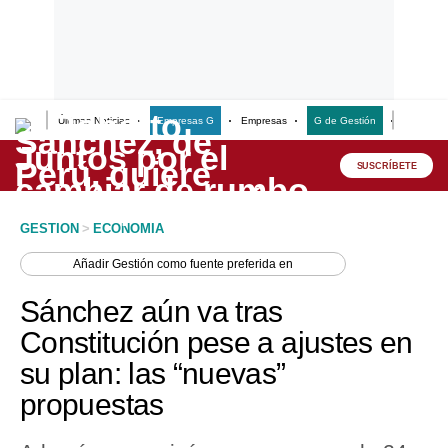
Últimas Noticias
Empresas G
Empresas
G de Gestión
Finanzas
Lo último
Peru Quiosco
SUSCRÍBETE
Portada
GESTION
>
ECONOMIA
Empresas
Añadir
Gestión
como fuente preferida en
Management & Empleo
Sánchez aún va tras
Economía
Constitución pese a ajustes en
su plan: las “nuevas”
Mercados
propuestas
Perú
Política