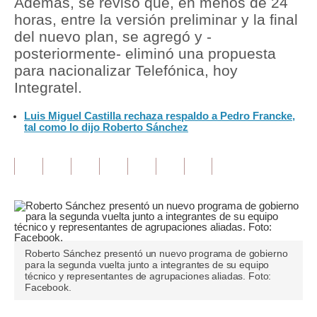
Además, se revisó que, en menos de 24
horas, entre la versión preliminar y la final
Tu Dinero
del nuevo plan, se agregó y -
posteriormente- eliminó una propuesta
Finanzas Personales
para nacionalizar Telefónica, hoy
Inmobiliarias
Integratel.
Plus G
Luis Miguel Castilla rechaza respaldo a Pedro Francke,
tal como lo dijo Roberto Sánchez
Opinión
Editorial
Pregunta de hoy
Blogs
Tendencias
Roberto Sánchez presentó un nuevo programa de gobierno
para la segunda vuelta junto a integrantes de su equipo
técnico y representantes de agrupaciones aliadas. Foto:
Lujo
Facebook.
Viajes