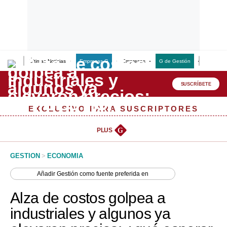
Últimas Noticias
Empresas G
Empresas
G de Gestión
Finanzas
Lo último
Peru Quiosco
SUSCRÍBETE
Portada
EXCLUSIVO PARA SUSCRIPTORES
Empresas
PLUS
G
Management & Empleo
GESTION
>
ECONOMIA
Economía
Añadir
Gestión
como fuente preferida en
Mercados
Alza de costos golpea a
Perú
industriales y algunos ya
Política