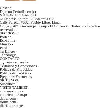
Gestión
Director Periodístico (e)
VÍCTOR MELGAREJO
© Empresa Editora El Comercio S.A.
Calle Paracas #532, Pueblo Libre, Lima.
Copyright© | Gestion.pe | Grupo El Comercio | Todos los derechos
reservados
SECCIONES:
Portada
-
Economía
-
Mundo
-
Perú
-
Tu Dinero
-
Tecnología
CONTACTO:
¿Quiénes somos?
-
Términos y Condiciones
-
Política de Privacidad
-
Politica de Cookies
-
Preguntas Frecuentes
SÍGUENOS:
Suscríbete
VISITE TAMBIÉN:
elcomercio.pe
-
clubelcomercio.pe
-
depor.com
-
trome.com
-
diariocorreo.pe
-