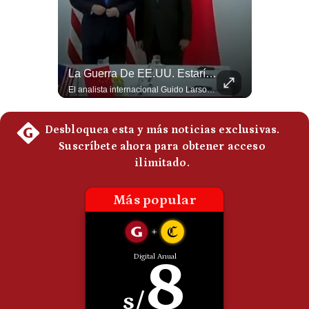
Politica
De
Cookies
Preguntas
Frecuentes
¿Turquía Ya No Confía En Que La OTAN La Defenderá? | Gestión Mundo
La Guerra De EE.UU. Estaría Beneficiando A China | Gestión Mundo
Guido Larson, analista internacional plantea un escenario muy fuerte: Turquía estaría buscando nuevas garantías militares porque teme que la OTAN no responda si Israel llegara a atacarla. Luego aparece un elemento decisivo en el nuevo pacto regional: Pakistán es una potencia nuclear. 🚀 ¿Quieres entender el mundo sin ruido? Únete a nuestra comunidad y forma parte del cambio. #GestiónNewsroomLive #NoticiasGlobales #AnálisisGeopolítico #EconomíaMundial #IA #Geopolítica #LatinosEnUSA #NoticiasEnEspañol 👉 Suscríbete y activa la campana para no perderte nuestro análisis diario. 🌎 Síguenos en nuestras redes sociales: 📌 Web oficial: https://gestion.pe/mundo/ 📌 LinkedIn: http://bit.ly/3HYIET0 📌 X (Twitter): http://bit.ly/4noZtX9 📌 TikTok: http://bit.ly/4evB6TO
El analista internacional Guido Larson cuestiona la estrategia comercial estadounidense. Menciona los aranceles impuestos incluso a países latinoamericanos y contrasta esa política con el avance de China. Además, señala que Pekín controla aproximadamente el 90% del mercado de tierras raras y concluye con una paradoja: el conflicto iniciado por Washington estaría beneficiando indirectamente a uno de sus principales competidores. 🚀 ¿Quieres entender el mundo sin ruido? Únete a nuestra comunidad y forma parte del cambio. #GestiónNewsroomLive #NoticiasGlobales #AnálisisGeopolítico #EconomíaMundial #IA #Geopolítica #LatinosEnUSA #NoticiasEnEspañol 👉 Suscríbete y activa la campana para no perderte nuestro análisis diario. 🌎 Síguenos en nuestras redes sociales: 📌 Web oficial: https://gestion.pe/mundo/ 📌 LinkedIn: http://bit.ly/3HYIET0 📌 X (Twitter): http://bit.ly/4noZtX9 📌 TikTok: http://bit.ly/4evB6TO