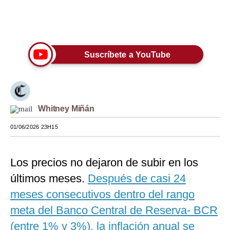
Moda
Únete a nuestro canal
Estilos
Suscríbete a YouTube
Mundo
EEUU
México
Whitney Miñán
España
01/06/2026 23H15
Internacional
Tecnología
Los precios no dejaron de subir en los
últimos meses.
Después de casi 24
Club del Suscriptor
meses consecutivos dentro del rango
Mix
meta del Banco Central de Reserva- BCR
G de Gestión
(entre 1% y 3%), la inflación anual se