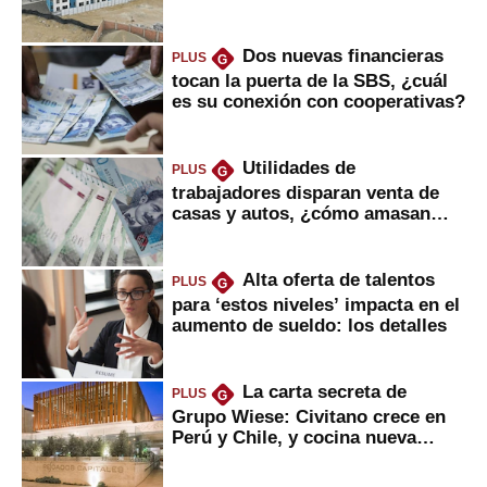
gobierno
Dos nuevas financieras
PLUS
G
tocan la puerta de la SBS, ¿cuál
es su conexión con cooperativas?
Utilidades de
PLUS
G
trabajadores disparan venta de
casas y autos, ¿cómo amasan
tanta liquidez?
Alta oferta de talentos
PLUS
G
para ‘estos niveles’ impacta en el
aumento de sueldo: los detalles
La carta secreta de
PLUS
G
Grupo Wiese: Civitano crece en
Perú y Chile, y cocina nueva
marca