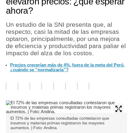
elevaron precios: ¿qué esperar
ahora?
Tu Dinero
Finanzas Personales
Un estudio de la SNI presenta que, al
respecto, casi la mitad de las empresas
Inmobiliarias
optaron, principalmente, por una mejora
de eficiencia y productividad para paliar el
Plus G
impacto del alza de los costos.
Opinión
Precios crecerían más de 4%, fuera de la meta del Perú,
¿cuándo se “normalizaría”?
Editorial
Pregunta de hoy
Blogs
Tendencias
Lujo
El 72% de las empresas consultadas contestaron que
insumos y materias primas registraron los mayores
aumentos. | Foto: Andina.
Viajes