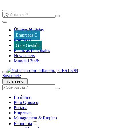
Últimas Noticias
Empresas G
Empresas
G de Gestión
Finanzas Personales
Newsletters
Mundial 2026
Suscríbete
Inicia sesión
Lo último
Peru Quiosco
Portada
Empresas
Management & Empleo
Economía