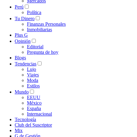
Mercados
Perú
Política
Tu Dinero
Finanzas Personales
Inmobiliarias
Plus G
Opinión
Editorial
Pregunta de hoy
Blogs
Tendencias
Lujo
Viajes
Moda
Estilos
Mundo
EEUU
México
España
Internacional
Tecnología
Club del Suscriptor
Mix
G de Gestión