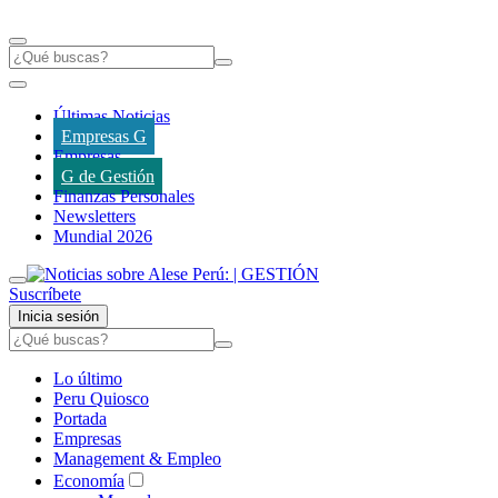
Últimas Noticias
Empresas G
Empresas
G de Gestión
Finanzas Personales
Newsletters
Mundial 2026
Suscríbete
Inicia sesión
Lo último
Peru Quiosco
Portada
Empresas
Management & Empleo
Economía