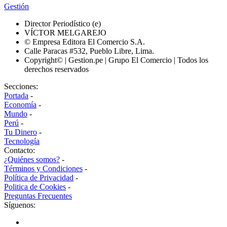
Gestión
Director Periodístico (e)
VÍCTOR MELGAREJO
© Empresa Editora El Comercio S.A.
Calle Paracas #532, Pueblo Libre, Lima.
Copyright© | Gestion.pe | Grupo El Comercio | Todos los
derechos reservados
Secciones:
Portada
-
Economía
-
Mundo
-
Perú
-
Tu Dinero
-
Tecnología
Contacto:
¿Quiénes somos?
-
Términos y Condiciones
-
Política de Privacidad
-
Politica de Cookies
-
Preguntas Frecuentes
Síguenos: