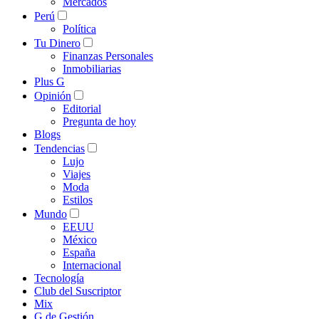
Mercados
Perú
Política
Tu Dinero
Finanzas Personales
Inmobiliarias
Plus G
Opinión
Editorial
Pregunta de hoy
Blogs
Tendencias
Lujo
Viajes
Moda
Estilos
Mundo
EEUU
México
España
Internacional
Tecnología
Club del Suscriptor
Mix
G de Gestión