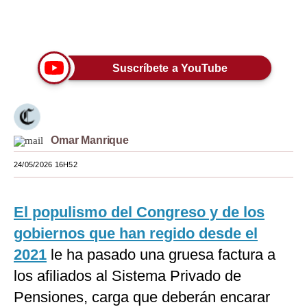
Moda
Únete a nuestro canal
Estilos
Suscríbete a YouTube
Mundo
EEUU
México
Omar Manrique
España
24/05/2026 16H52
Internacional
El populismo del Congreso y de los
Tecnología
gobiernos que han regido desde el
Club del Suscriptor
2021
le ha pasado una gruesa factura a
Mix
los afiliados al Sistema Privado de
Pensiones, carga que deberán encarar
G de Gestión