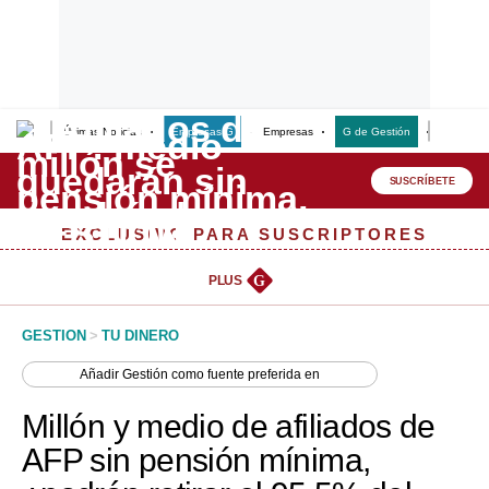
Últimas Noticias
Empresas G
Empresas
G de Gestión
Finanzas
Lo último
Peru Quiosco
SUSCRÍBETE
Portada
EXCLUSIVO PARA SUSCRIPTORES
Empresas
PLUS
G
Management & Empleo
GESTION
>
TU DINERO
Economía
Añadir
Gestión
como fuente preferida en
Mercados
Millón y medio de afiliados de
Perú
AFP sin pensión mínima,
Política