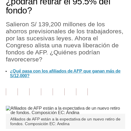
¿podrán retirar el 95.5% del
fondo?
Tu Dinero
Finanzas Personales
Salieron S/ 139,200 millones de los
ahorros previsionales de los trabajadores,
Inmobiliarias
por las sucesivas leyes. Ahora el
Congreso alista una nueva liberación de
Plus G
fondos de AFP. ¿Quiénes podrían
Opinión
favorecerse?
Editorial
¿Qué pasa con los afiliados de AFP que ganan más de
S/12,000?
Pregunta de hoy
Blogs
Tendencias
Lujo
Afiliados de AFP están a la expectativa de un nuevo retiro de
fondos. Composición EC: Andina
Viajes