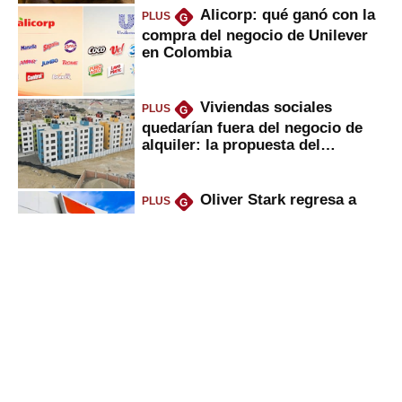
Alicorp: qué ganó con la
PLUS
G
compra del negocio de Unilever
en Colombia
Viviendas sociales
PLUS
G
quedarían fuera del negocio de
alquiler: la propuesta del
gobierno
Oliver Stark regresa a
PLUS
G
Petroperú: lo que dice el ministro
del Minem sobre la petrolera
Deudas en Infocorp: ¿se
PLUS
G
puede pedir nuevo crédito
mientras se sale de la lista
negra?
Utilidades de
PLUS
G