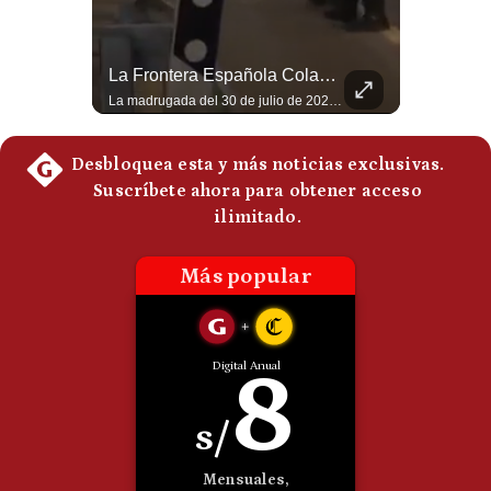
Politica
De
Cookies
¿Por Qué EE.UU. Necesita Desesperadamente Al Golfo? | Gestión Mundo
La Frontera Española Colapsa ¿Qué Está Pasando En Ceuta? | Gestión Mundo
Preguntas
Esteban Silva, politólogo internacional, explica que Estados Unidos necesita el apoyo territorial y marítimo de sus aliados del Golfo para operar cerca de Irán. Según su análisis, Teherán busca amenazar su estabilidad energética y económica para que estos gobiernos presionen a Washington y lo obliguen a negociar. #Iran #EEUU #Geopolitica #NoticiasInternacionales #Shorts 👉 Suscríbete y activa la campana para no perderte nuestro análisis diario. 🌎 Síguenos en nuestras redes sociales: 📌 Web oficial: https://gestion.pe/mundo/ 📌 LinkedIn: http://bit.ly/3HYIET0 📌 X (Twitter): http://bit.ly/4noZtX9 📌 TikTok: http://bit.ly/4evB6TO
La madrugada del 30 de julio de 2026 marcó un antes y un después en el Estrecho de Gibraltar. En cuestión de horas, cerca de 72.000 migrantes marroquíes ingresaron al territorio español de Ceuta, desbordando por completo a una ciudad de apenas 85.000 habitantes. En este video, explicamos los detalles de la emergencia humana y las ramificaciones geopolíticas del conflicto: la trampa de los rumores en redes sociales, el rol de Marruecos, el acercamiento de España a Argelia y la respuesta de la Unión Europea ante las amenazas de suspensión del Tratado Schengen. #Ceuta #España #Marruecos #Geopolitica #PedroSanchez #NoticiasInternacionales #Schengen #Europa #CrisisMigratoria 👉 Suscríbete y activa la campana para no perderte nuestro análisis diario. 🌎 Síguenos en nuestras redes sociales: 📌 Web oficial: https://gestion.pe/mundo/ 📌 LinkedIn: http://bit.ly/3HYIET0 📌 X (Twitter): http://bit.ly/4noZtX9 📌 TikTok: http://bit.ly/4evB6TO
Frecuentes