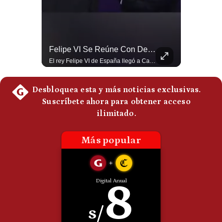
Politica
De
Cookies
Preguntas
Abelardo De La Espriella Juramenta Como Nuevo Presidente | Gestión Mundo
Felipe VI Se Reúne Con De La Espriella Antes De La Investidura | Gestión Mundo
Frecuentes
Momento histórico en Colombia: Abelardo de la Espriella prestó juramento y recibió la banda presidencial en la Arena USC de Cali, convirtiéndose oficialmente en el nuevo Presidente de la República para el periodo 2026-2030. Por primera vez en la historia reciente del país, la investidura presidencial se celebró fuera de Bogotá. ¿Qué opinas del inicio de este nuevo mandato constitucional? #DeLaEspriella #Colombia #PosesionPresidencial #Cali #Shorts 👉 Suscríbete y activa la campana para no perderte nuestro análisis diario. 🌎 Síguenos en nuestras redes sociales: 📌 Web oficial: https://gestion.pe/mundo/ 📌 LinkedIn: http://bit.ly/3HYIET0 📌 X (Twitter): http://bit.ly/4noZtX9 📌 TikTok: http://bit.ly/4evB6TO
El rey Felipe VI de España llegó a Cali para reunirse con el presidente electo de Colombia, Abelardo de la Espriella, horas antes de su histórica investidura presidencial. Un encuentro clave que refuerza las relaciones diplomáticas y bilaterales entre ambas naciones antes de la ceremonia oficial. ¿Qué opinas sobre el papel diplomático de España en la política latinoamericana? #FelipeVI #DeLaEspriella #Colombia #Espana #PoliticaInternacional #Shorts 👉 Suscríbete y activa la campana para no perderte nuestro análisis diario. 🌎 Síguenos en nuestras redes sociales: 📌 Web oficial: https://gestion.pe/mundo/ 📌 LinkedIn: http://bit.ly/3HYIET0 📌 X (Twitter): http://bit.ly/4noZtX9 📌 TikTok: http://bit.ly/4evB6TO