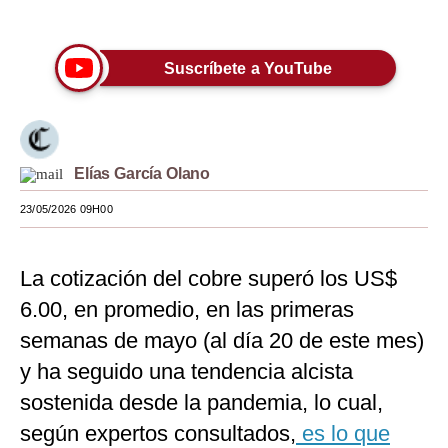
Únete a nuestro canal
Moda
Suscríbete a YouTube
Estilos
Mundo
EEUU
Elías García Olano
México
23/05/2026 09H00
España
Internacional
La cotización del cobre superó los US$
6.00, en promedio, en las primeras
Tecnología
semanas de mayo (al día 20 de este mes)
Club del Suscriptor
y ha seguido una tendencia alcista
Mix
sostenida desde la pandemia, lo cual,
según expertos consultados,
G de Gestión
es lo que