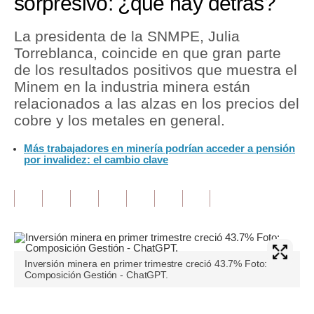
sorpresivo: ¿qué hay detrás?
Tu Dinero
La presidenta de la SNMPE, Julia
Torreblanca, coincide en que gran parte
Finanzas Personales
de los resultados positivos que muestra el
Inmobiliarias
Minem en la industria minera están
relacionados a las alzas en los precios del
Plus G
cobre y los metales en general.
Opinión
Más trabajadores en minería podrían acceder a pensión
por invalidez: el cambio clave
Editorial
Pregunta de hoy
Blogs
Tendencias
Inversión minera en primer trimestre creció 43.7% Foto:
Composición Gestión - ChatGPT.
Lujo
Viajes