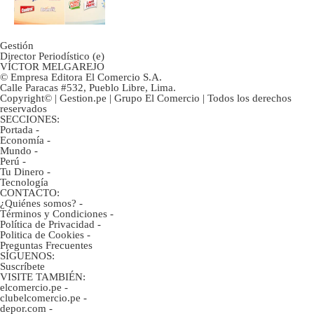
Gestión
Director Periodístico (e)
VÍCTOR MELGAREJO
© Empresa Editora El Comercio S.A.
Calle Paracas #532, Pueblo Libre, Lima.
Copyright© | Gestion.pe | Grupo El Comercio | Todos los derechos
reservados
SECCIONES:
Portada
-
Economía
-
Mundo
-
Perú
-
Tu Dinero
-
Tecnología
CONTACTO:
¿Quiénes somos?
-
Términos y Condiciones
-
Política de Privacidad
-
Politica de Cookies
-
Preguntas Frecuentes
SÍGUENOS:
Suscríbete
VISITE TAMBIÉN:
elcomercio.pe
-
clubelcomercio.pe
-
depor.com
-