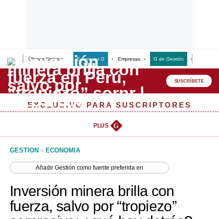
Últimas Noticias
Empresas G
Empresas
G de Gestión
Finanzas
Lo último
Peru Quiosco
SUSCRÍBETE
Portada
EXCLUSIVO PARA SUSCRIPTORES
Empresas
PLUS
G
Management & Empleo
GESTION
>
ECONOMIA
Economía
Añadir
Gestión
como fuente preferida en
Mercados
Inversión minera brilla con
Perú
fuerza, salvo por “tropiezo”
Política