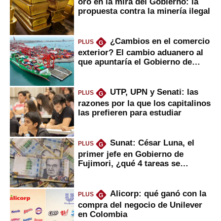
oro en la mira del Gobierno: la
propuesta contra la minería ilegal
¿Cambios en el comercio
PLUS
G
exterior? El cambio aduanero al
que apuntaría el Gobierno de
Fujimori
UTP, UPN y Senati: las
PLUS
G
razones por la que los capitalinos
las prefieren para estudiar
Sunat: César Luna, el
PLUS
G
primer jefe en Gobierno de
Fujimori, ¿qué 4 tareas se
marcan urgentes?
Alicorp: qué ganó con la
PLUS
G
compra del negocio de Unilever
en Colombia