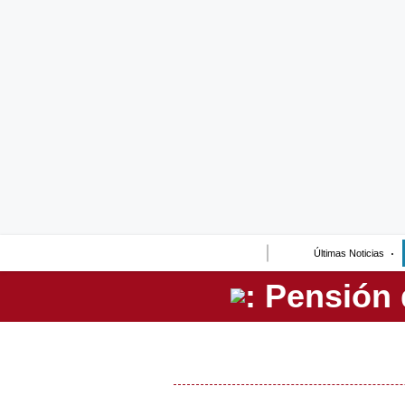
Lo último
Peru Quiosco
Portada
Empresas
Management & Empleo
Economía
Últimas Noticias
Mercados
Perú
Política
Tu Dinero