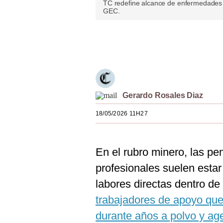
TC redefine alcance de enfermedades p
Estilos
GEC.
Mundo
Únete a nuestro canal
EEUU
México
España
Gerardo Rosales Diaz
Internacional
18/05/2026 11H27
Tecnología
Club del Suscriptor
En el rubro minero, las p
profesionales suelen estar
Mix
labores directas dentro de
G de Gestión
trabajadores de apoyo que
Notas Contratadas
durante años a polvo y ag