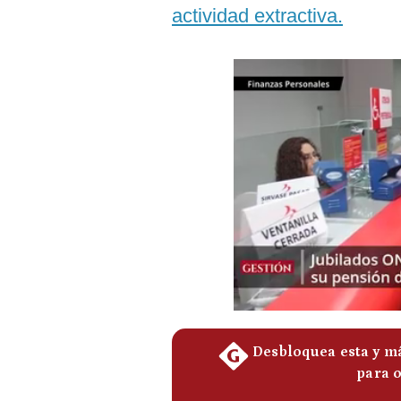
Podcast
actividad extractiva.
Gestión TV
Videos
Fotogalerías
gestion.pe
¿quiénes
Somos?
Términos
Y
Condiciones
Política
De
Privacidad
Politica