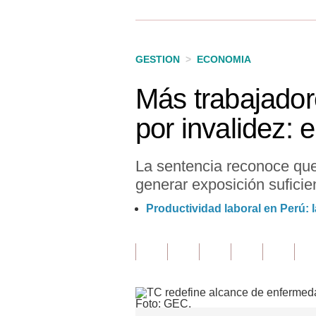
Finanzas Personales
Inmobiliarias
GESTION
>
ECONOMIA
Plus G
Más trabajador
Opinión
por invalidez: 
Editorial
Pregunta de hoy
La sentencia reconoce que
generar exposición suficie
Blogs
Productividad laboral en Perú: la
Tendencias
Lujo
Viajes
Moda