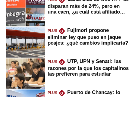
G
disparan más de 24%, pero en
una caen, ¿a cuál está afiliado
usted?
Fujimori propone
PLUS
G
eliminar ley que puso en jaque
peajes: ¿qué cambios implicaría?
UTP, UPN y Senati: las
PLUS
G
razones por la que los capitalinos
las prefieren para estudiar
Puerto de Chancay: lo
PLUS
G
que trae la marcha blanca por
uso de tecnología de EE.UU. en
mercancías
Keiko anuncia “shock”
PLUS
G
ferroviario: terminar Línea 2 y