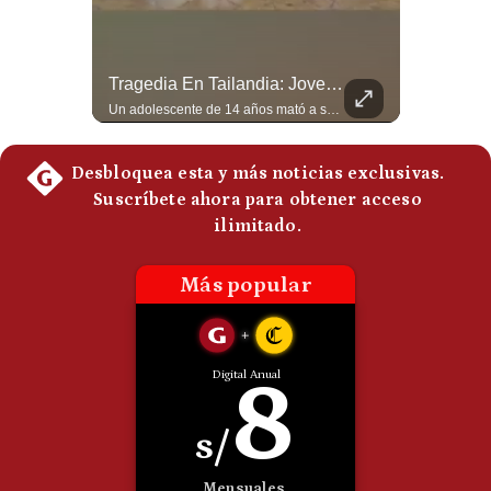
Politica
De
Cookies
Aranceles De Trump Ponen Bajo Presión A Las Exportaciones Del Perú | #EnClaveEconómica
Tragedia En Tailandia: Joven De 14 Años Ataca A Su Familia Y Colegio | Gestión Mundo
Preguntas
Analizamos la decisión de Estados Unidos de imponer nuevos aranceles a Perú y otros 59 países por presuntos incumplimientos relacionados con el trabajo forzoso. Esta medida amenaza envíos peruanos valorados en más de US$ 5.300 millones, lo que representa casi la mitad de todo lo que el Perú exportó al mercado estadounidense el año pasado. #EconomiaPeru #ExportacionesPeru #DonaldTrump #Aranceles #ComercioExterior #ArancelesTrump #NoticiasPeru #EEUU 👉 Suscríbete y activa la campana para no perderte nuestro análisis diario. 🌎 Síguenos en nuestras redes sociales: 📌 Web oficial: https://gestion.pe/mundo/ 📌 LinkedIn: http://bit.ly/3HYIET0 📌 X (Twitter): http://bit.ly/4noZtX9 📌 TikTok: http://bit.ly/4evB6TO
Un adolescente de 14 años mató a sus abuelos y luego atacó su colegio de secundaria en Tailandia, dejando cinco fallecidos adicionales y más de 30 heridos antes de quitarse la vida. Según las autoridades y el primer ministro Anutin Charnvirakul, el hecho habría sido motivado por estrés académico extremo. El suceso reabre el debate sobre la alta posesión de armas de fuego en el país asiático. #Tailandia #Noticias #UltimaHora #NoticiasInternacionales #Shorts 👉 Suscríbete y activa la campana para no perderte nuestro análisis diario. 🌎 Síguenos en nuestras redes sociales: 📌 Web oficial: https://gestion.pe/mundo/ 📌 LinkedIn: http://bit.ly/3HYIET0 📌 X (Twitter): http://bit.ly/4noZtX9 📌 TikTok: http://bit.ly/4evB6TO
Frecuentes