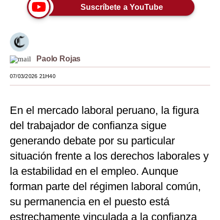
Suscríbete a YouTube
Moda
Estilos
Mundo
Paolo Rojas
EEUU
07/03/2026 21H40
México
En el mercado laboral peruano, la figura
España
del trabajador de confianza sigue
Internacional
generando debate por su particular
Tecnología
situación frente a los derechos laborales y
la estabilidad en el empleo. Aunque
Club del Suscriptor
forman parte del régimen laboral común,
Mix
su permanencia en el puesto está
G de Gestión
estrechamente vinculada a la confianza