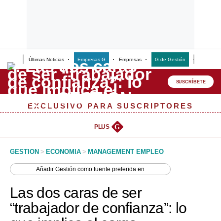
Últimas Noticias
Empresas G
Empresas
G de Gestión
Finanzas
Lo último
Peru Quiosco
SUSCRÍBETE
Portada
EXCLUSIVO PARA SUSCRIPTORES
Empresas
PLUS
G
Management & Empleo
GESTION
>
ECONOMIA
>
MANAGEMENT EMPLEO
Economía
Añadir
Gestión
como fuente preferida en
Mercados
Las dos caras de ser
Perú
“trabajador de confianza”: lo
Política