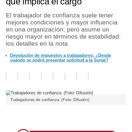
que implica el cargo
Tu Dinero
El trabajador de confianza suele tener
mejores condiciones y mayor influencia
Finanzas Personales
en una organización, pero asume un
Inmobiliarias
riesgo mayor en términos de estabilidad:
los detalles en la nota.
Plus G
Devolución de impuestos a trabajadores: ¿Desde
Opinión
cuándo se podrá presentar solicitud a la Sunat?
Editorial
Pregunta de hoy
Blogs
Trabajadores de confianza. (Foto: Difusión)
Tendencias
Lujo
Únete a nuestro canal
Viajes