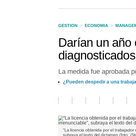
Finanzas Personales
Inmobiliarias
GESTION
>
ECONOMIA
>
MANAGEM
Plus G
Darían un año 
Opinión
diagnosticados
Editorial
Pregunta de hoy
La medida fue aprobada po
Blogs
¿Pueden despedir a una trabaja
Tendencias
Lujo
Viajes
Moda
“La licencia obtenida por el trabajador
subraya el texto del dictamen (foto: iSt