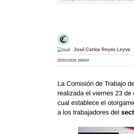
Estilos
Únete a nuestro canal
Mundo
EEUU
México
José Carlos Reyes Leyva
España
25/01/2026 20H00
Internacional
Tecnología
La Comisión de Trabajo de
Club del Suscriptor
realizada el viernes 23 de
cual establece el otorgam
Mix
a los trabajadores del
sect
G de Gestión
Notas Contratadas