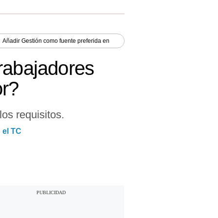
Añadir
Gestión
como fuente preferida en
rabajadores
or?
os requisitos.
 el TC