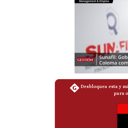
Podcast
Gestión TV
Videos
Fotogalerías
gestion.pe
¿quiénes
Somos?
Términos
Y
Condiciones
Política
De
Privacidad
Politica