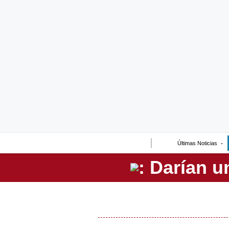
Lo último
Peru Quiosco
Portada
Empresas
Management & Empleo
Economía
Últimas Noticias
Mercados
Perú
Política
Tu Dinero