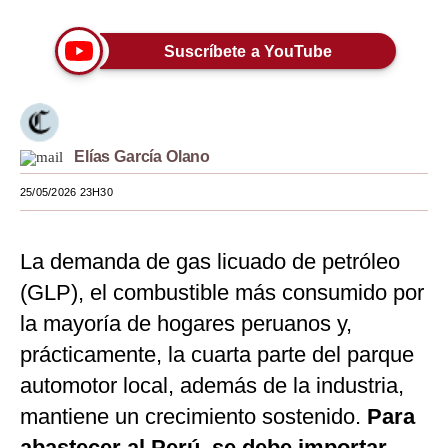
Moda
Suscríbete a YouTube
Estilos
Mundo
EEUU
Elías García Olano
México
25/05/2026 23H30
España
La demanda de gas licuado de petróleo
Internacional
(GLP), el combustible más consumido por
Tecnología
la mayoría de hogares peruanos y,
Club del Suscriptor
prácticamente, la cuarta parte del parque
automotor local, además de la industria,
Mix
mantiene un crecimiento sostenido.
Para
G de Gestión
abastecer al Perú, se debe importar