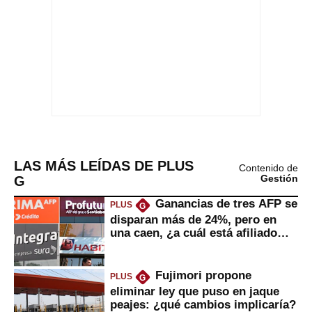
LAS MÁS LEÍDAS DE PLUS
Contenido de
G
Gestión
Ganancias de tres AFP se
PLUS
G
disparan más de 24%, pero en
una caen, ¿a cuál está afiliado
usted?
Fujimori propone
PLUS
G
eliminar ley que puso en jaque
peajes: ¿qué cambios implicaría?