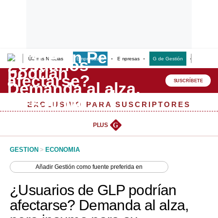
Últimas Noticias
Empresas G
Empresas
G de Gestión
Finanzas
Lo último
Peru Quiosco
SUSCRÍBETE
Portada
EXCLUSIVO PARA SUSCRIPTORES
Empresas
PLUS
G
Management & Empleo
GESTION
>
ECONOMIA
Economía
Añadir
Gestión
como fuente preferida en
Mercados
¿Usuarios de GLP podrían
Perú
afectarse? Demanda al alza,
Política