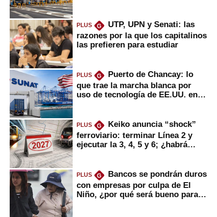
UTP, UPN y Senati: las
PLUS
G
razones por la que los capitalinos
las prefieren para estudiar
Puerto de Chancay: lo
PLUS
G
que trae la marcha blanca por
uso de tecnología de EE.UU. en
mercancías
Keiko anuncia “shock”
PLUS
G
ferroviario: terminar Línea 2 y
ejecutar la 3, 4, 5 y 6; ¿habrá
avances?
Bancos se pondrán duros
PLUS
G
con empresas por culpa de El
Niño, ¿por qué será bueno para
ahorristas?