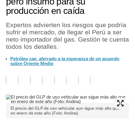
pero insumo para su
producción en caída
Tu Dinero
Finanzas Personales
Expertos advierten los riesgos que podría
sufrir el mercado, de llegar el Perú a ser
Inmobiliarias
neto importador del gas. Gestión te cuenta
todos los detalles.
Plus G
Petróleo cae, aferrado a la esperanza de un acuerdo
Opinión
sobre Oriente Medio
Editorial
Pregunta de hoy
Blogs
Tendencias
El precio del GLP de uso vehicular aun sigue más alto que
en enero de este año (Foto: Andina)
Lujo
Viajes
Únete a nuestro canal