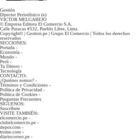
Gestión
Director Periodístico (e)
VÍCTOR MELGAREJO
© Empresa Editora El Comercio S.A.
Calle Paracas #532, Pueblo Libre, Lima.
Copyright© | Gestion.pe | Grupo El Comercio | Todos los derechos
reservados
SECCIONES:
Portada
-
Economía
-
Mundo
-
Perú
-
Tu Dinero
-
Tecnología
CONTACTO:
¿Quiénes somos?
-
Términos y Condiciones
-
Política de Privacidad
-
Politica de Cookies
-
Preguntas Frecuentes
SÍGUENOS:
Suscríbete
VISITE TAMBIÉN:
elcomercio.pe
-
clubelcomercio.pe
-
depor.com
-
trome.com
-
diariocorreo.pe
-