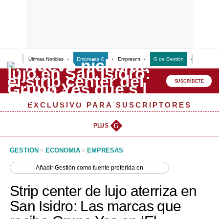
Últimas Noticias
Empresas G
Empresas
G de Gestión
Finanzas
Lo último
Peru Quiosco
SUSCRÍBETE
Portada
EXCLUSIVO PARA SUSCRIPTORES
Empresas
PLUS
G
Management & Empleo
GESTION
>
ECONOMIA
>
EMPRESAS
Economía
Añadir
Gestión
como fuente preferida en
Mercados
Strip center de lujo aterriza en
Perú
San Isidro: Las marcas que
Política