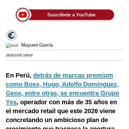
Moda
Suscríbete a YouTube
Estilos
Mundo
EEUU
Mayumi García
México
29/05/2026 18H09
España
En Perú,
detrás de marcas premium
Internacional
como Boss, Hugo, Adolfo Domínguez,
Tecnología
Geox, entre otras, se encuentra Grupo
Club del Suscriptor
Yes
, operador con más de 35 años en
el mercado retail que este 2026 viene
Mix
concretando un ambicioso plan de
G de Gestión
crecimiento que traspasa la apertura