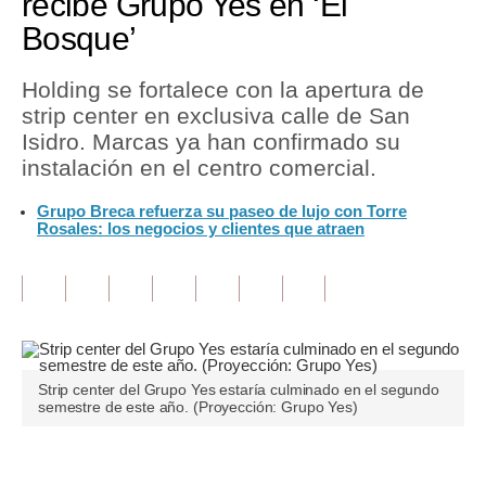
recibe Grupo Yes en ‘El
Bosque’
Tu Dinero
Finanzas Personales
Holding se fortalece con la apertura de
strip center en exclusiva calle de San
Inmobiliarias
Isidro. Marcas ya han confirmado su
instalación en el centro comercial.
Plus G
Grupo Breca refuerza su paseo de lujo con Torre
Opinión
Rosales: los negocios y clientes que atraen
Editorial
Pregunta de hoy
Blogs
Tendencias
Strip center del Grupo Yes estaría culminado en el segundo
semestre de este año. (Proyección: Grupo Yes)
Lujo
Viajes
Únete a nuestro canal