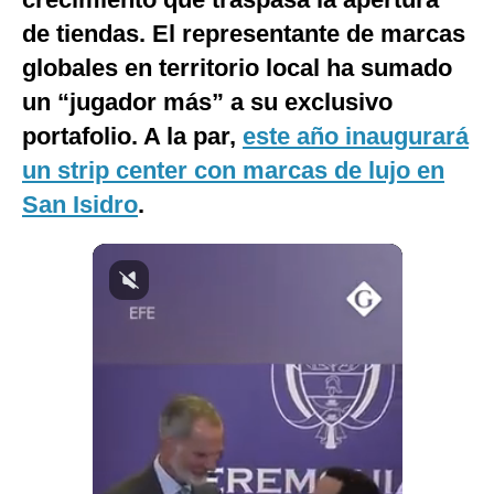
Notas Contratadas
de tiendas. El representante de marcas
globales en territorio local ha sumado
Podcast
un “jugador más” a su exclusivo
Gestión TV
portafolio. A la par,
este año inaugurará
Videos
un strip center con marcas de lujo en
San Isidro
Fotogalerías
.
gestion.pe
¿quiénes
Somos?
Términos
Y
Condiciones
Política
De
Privacidad