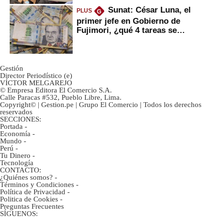
Sunat: César Luna, el
PLUS
G
primer jefe en Gobierno de
Fujimori, ¿qué 4 tareas se
marcan urgentes?
Gestión
Director Periodístico (e)
VÍCTOR MELGAREJO
© Empresa Editora El Comercio S.A.
Calle Paracas #532, Pueblo Libre, Lima.
Copyright© | Gestion.pe | Grupo El Comercio | Todos los derechos
reservados
SECCIONES:
Portada
-
Economía
-
Mundo
-
Perú
-
Tu Dinero
-
Tecnología
CONTACTO:
¿Quiénes somos?
-
Términos y Condiciones
-
Política de Privacidad
-
Politica de Cookies
-
Preguntas Frecuentes
SÍGUENOS: