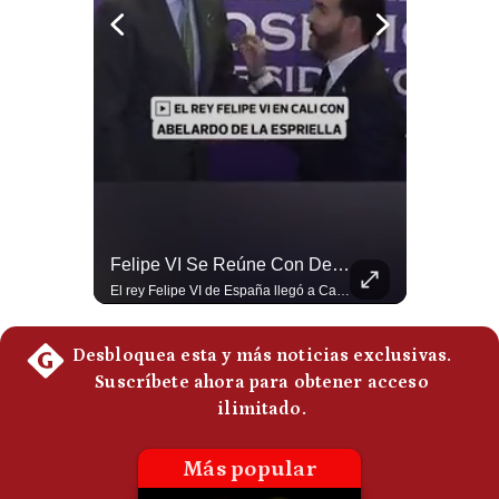
Politica
De
Cookies
Preguntas
Frecuentes
¿Irán Se Está Convirtiendo En Un Régimen Militar? | #radar24
Felipe VI Se Reúne Con De La Espriella Antes De La Investidura | Gestión Mundo
Esteban Silva, politólogo internacional, señala que algunos analistas consideran que la estructura religiosa iraní estaría sirviendo para sostener el poder de una cúpula militar. Explica que la Guardia Revolucionaria está aumentando su influencia sobre la seguridad, las decisiones estratégicas y hasta asuntos económicos como el estrecho de Ormuz. #Iran #GuardiaRevolucionaria #Geopolitica #NoticiasInternacionales #Shorts 👉 Suscríbete y activa la campana para no perderte nuestro análisis diario. 🌎 Síguenos en nuestras redes sociales: 📌 Web oficial: https://gestion.pe/mundo/ 📌 LinkedIn: http://bit.ly/3HYIET0 📌 X (Twitter): http://bit.ly/4noZtX9 📌 TikTok: http://bit.ly/4evB6TO
El rey Felipe VI de España llegó a Cali para reunirse con el presidente electo de Colombia, Abelardo de la Espriella, horas antes de su histórica investidura presidencial. Un encuentro clave que refuerza las relaciones diplomáticas y bilaterales entre ambas naciones antes de la ceremonia oficial. ¿Qué opinas sobre el papel diplomático de España en la política latinoamericana? #FelipeVI #DeLaEspriella #Colombia #Espana #PoliticaInternacional #Shorts 👉 Suscríbete y activa la campana para no perderte nuestro análisis diario. 🌎 Síguenos en nuestras redes sociales: 📌 Web oficial: https://gestion.pe/mundo/ 📌 LinkedIn: http://bit.ly/3HYIET0 📌 X (Twitter): http://bit.ly/4noZtX9 📌 TikTok: http://bit.ly/4evB6TO