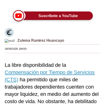
Únete a nuestro canal
Moda
Suscríbete a YouTube
Estilos
Mundo
EEUU
Zulema Ramirez Huancayo
México
18/05/2026 16H30
España
Internacional
La libre disponibilidad de la
Compensación por Tiempo de Servicios
Tecnología
(CTS)
ha permitido que miles de
Club del Suscriptor
trabajadores dependientes cuenten con
Mix
mayor liquidez, en medio del aumento del
costo de vida. No obstante, ha debilitado
G de Gestión