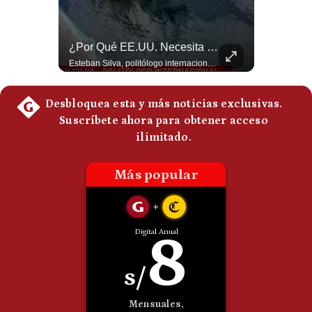
Politica
De
Cookies
¿Irán Se Está Convirtiendo En Un Régimen Militar? | #radar24
¿Por Qué EE.UU. Necesita Desesperadamente Al Golfo? | Gestión Mundo
Preguntas
Esteban Silva, politólogo internacional, señala que algunos analistas consideran que la estructura religiosa iraní estaría sirviendo para sostener el poder de una cúpula militar. Explica que la Guardia Revolucionaria está aumentando su influencia sobre la seguridad, las decisiones estratégicas y hasta asuntos económicos como el estrecho de Ormuz. #Iran #GuardiaRevolucionaria #Geopolitica #NoticiasInternacionales #Shorts 👉 Suscríbete y activa la campana para no perderte nuestro análisis diario. 🌎 Síguenos en nuestras redes sociales: 📌 Web oficial: https://gestion.pe/mundo/ 📌 LinkedIn: http://bit.ly/3HYIET0 📌 X (Twitter): http://bit.ly/4noZtX9 📌 TikTok: http://bit.ly/4evB6TO
Esteban Silva, politólogo internacional, explica que Estados Unidos necesita el apoyo territorial y marítimo de sus aliados del Golfo para operar cerca de Irán. Según su análisis, Teherán busca amenazar su estabilidad energética y económica para que estos gobiernos presionen a Washington y lo obliguen a negociar. #Iran #EEUU #Geopolitica #NoticiasInternacionales #Shorts 👉 Suscríbete y activa la campana para no perderte nuestro análisis diario. 🌎 Síguenos en nuestras redes sociales: 📌 Web oficial: https://gestion.pe/mundo/ 📌 LinkedIn: http://bit.ly/3HYIET0 📌 X (Twitter): http://bit.ly/4noZtX9 📌 TikTok: http://bit.ly/4evB6TO
Frecuentes