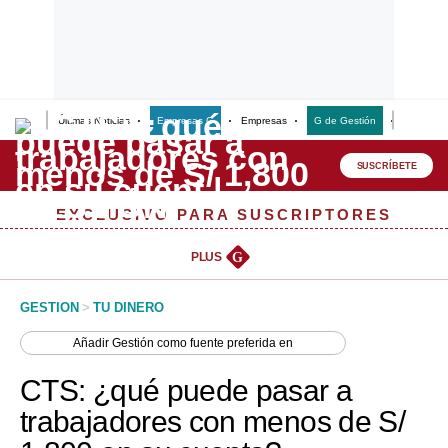
Últimas Noticias
Empresas G
Empresas
G de Gestión
Finanzas
Lo último
Peru Quiosco
SUSCRÍBETE
Portada
EXCLUSIVO PARA SUSCRIPTORES
Empresas
PLUS
G
Management & Empleo
GESTION
>
TU DINERO
Economía
Añadir
Gestión
como fuente preferida en
Mercados
CTS: ¿qué puede pasar a
Perú
trabajadores con menos de S/
Política