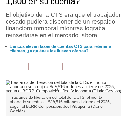
1,800 en su cuenta?
Tu Dinero
El objetivo de la CTS era que el trabajador
cesado pudiera disponer de un respaldo
Finanzas Personales
financiero temporal mientras lograba
Inmobiliarias
reinsertarse en el mercado laboral.
Plus G
Bancos elevan tasas de cuentas CTS para retener a
clientes, ¿a quiénes les llueven ofertas?
Opinión
Editorial
Pregunta de hoy
Blogs
Tras años de liberación del total de la CTS, el monto
Tendencias
ahorrado se redujo a S/ 9,516 millones al cierre del 2025,
según el BCRP. Composición: Joel Vilcapoma (Diario
Gestión)
Lujo
Viajes