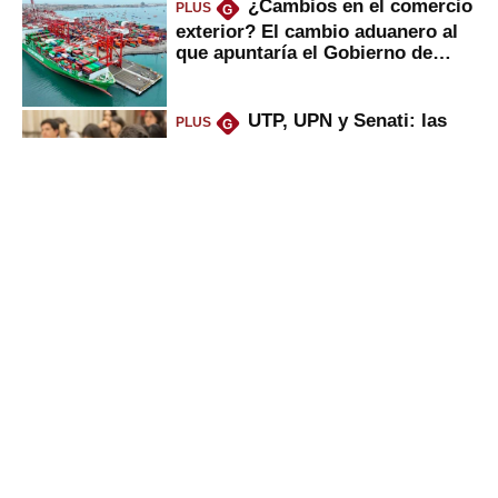
¿Cambios en el comercio
PLUS
G
exterior? El cambio aduanero al
que apuntaría el Gobierno de
Fujimori
UTP, UPN y Senati: las
PLUS
G
razones por la que los capitalinos
las prefieren para estudiar
Alicorp: qué ganó con la
PLUS
G
compra del negocio de Unilever
en Colombia
Sunat: César Luna, el
PLUS
G
primer jefe en Gobierno de
Fujimori, ¿qué 4 tareas se
marcan urgentes?
Gestión