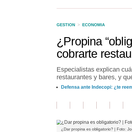
Finanzas Personales
Inmobiliarias
GESTION
>
ECONOMIA
Plus G
¿Propina “obli
Opinión
cobrarte restau
Editorial
Pregunta de hoy
Especialistas explican cu
restaurantes y bares, y qu
Blogs
Defensa ante Indecopi: ¿te ree
Tendencias
Lujo
Viajes
Moda
¿Dar propina es obligatorio? | Foto: J