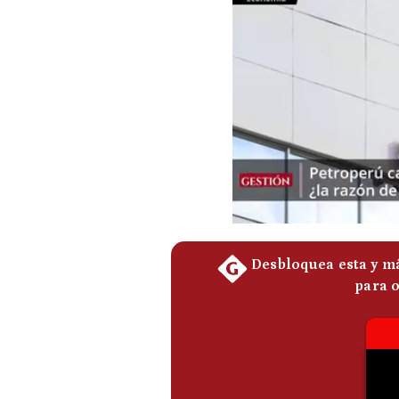
Podcast
Gestión TV
Videos
Fotogalerías
gestion.pe
¿quiénes
Somos?
Términos
Y
Condiciones
Política
De
Privacidad
Politica