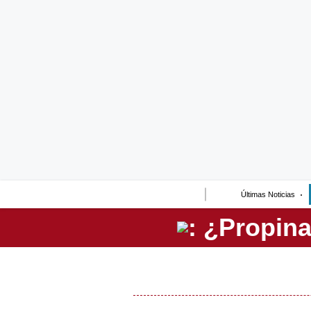
Lo último
Peru Quiosco
Portada
Empresas
Management & Empleo
Economía
Últimas Noticias
Mercados
Perú
Política
Tu Dinero