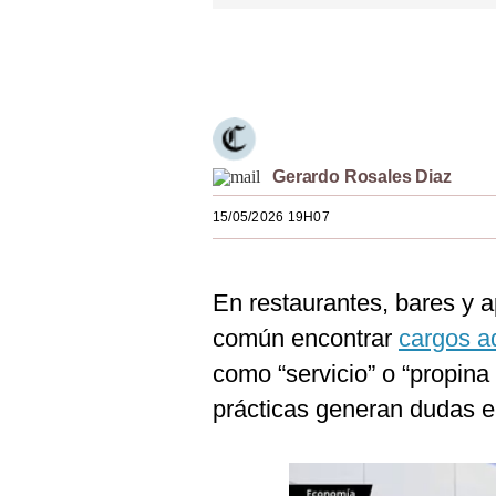
Estilos
Únete a nuestro canal
Mundo
EEUU
México
Gerardo Rosales Diaz
España
15/05/2026 19H07
Internacional
Tecnología
En restaurantes, bares y 
Club del Suscriptor
común encontrar
cargos a
como “servicio” o “propina
Mix
prácticas generan dudas e
G de Gestión
Notas Contratadas