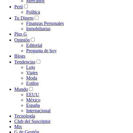
Mercados
Perú
Política
Tu Dinero
Finanzas Personales
Inmobiliarias
Plus G
Opinión
Editorial
Pregunta de hoy
Blogs
Tendencias
Lujo
Viajes
Moda
Estilos
Mundo
EEUU
México
España
Internacional
Tecnología
Club del Suscriptor
Mix
G de Gestión