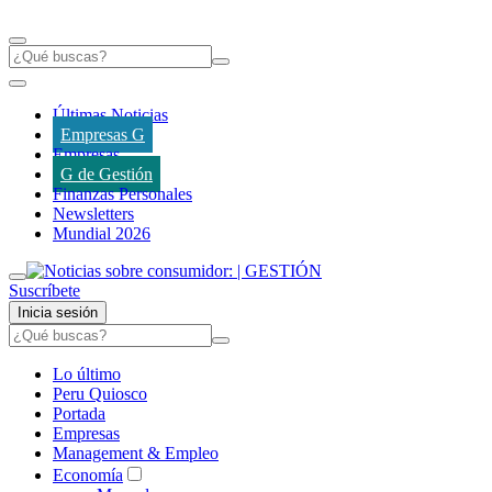
Últimas Noticias
Empresas G
Empresas
G de Gestión
Finanzas Personales
Newsletters
Mundial 2026
Suscríbete
Inicia sesión
Lo último
Peru Quiosco
Portada
Empresas
Management & Empleo
Economía