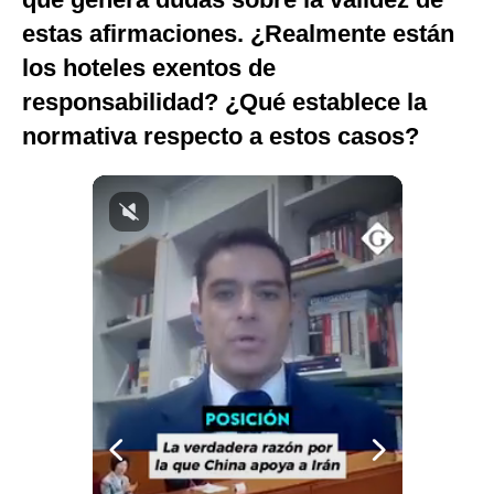
Notas Contratadas
estas afirmaciones. ¿Realmente están
los hoteles exentos de
Podcast
responsabilidad? ¿Qué establece la
Gestión TV
normativa respecto a estos casos?
Videos
Fotogalerías
gestion.pe
¿quiénes
Somos?
Términos
Y
Condiciones
Política
De
Privacidad