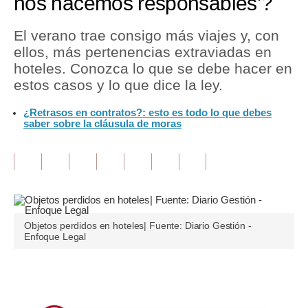
nos hacemos responsables’?
Tu Dinero
El verano trae consigo más viajes y, con
ellos, más pertenencias extraviadas en
Finanzas Personales
hoteles. Conozca lo que se debe hacer en
Inmobiliarias
estos casos y lo que dice la ley.
Plus G
¿Retrasos en contratos?: esto es todo lo que debes
saber sobre la cláusula de moras
Opinión
Editorial
Pregunta de hoy
Blogs
Objetos perdidos en hoteles| Fuente: Diario Gestión -
Enfoque Legal
Tendencias
Lujo
Únete a nuestro canal
Viajes