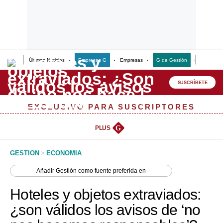
Últimas Noticias
Empresas G
Empresas
G de Gestión
Finanzas
Lo último
Peru Quiosco
SUSCRÍBETE
Portada
EXCLUSIVO PARA SUSCRIPTORES
Empresas
PLUS
G
Management & Empleo
GESTION
>
ECONOMIA
Economía
Añadir
Gestión
como fuente preferida en
Mercados
Hoteles y objetos extraviados:
Perú
¿son válidos los avisos de ‘no
Política