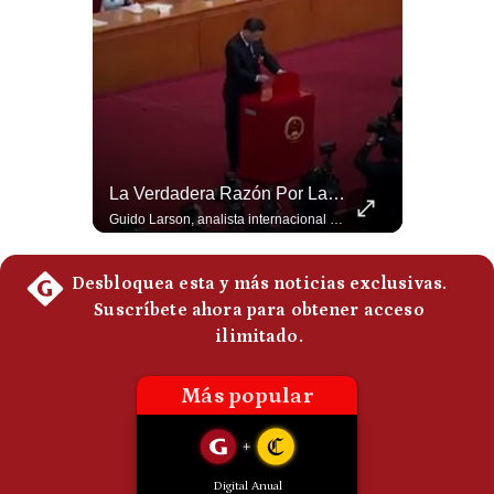
Politica
De
Cookies
Preguntas
Frecuentes
¿Irán Se Está Convirtiendo En Un Régimen Militar? | #radar24
La Verdadera Razón Por La Que China Apoya A Irán | Gestión Mundo
Esteban Silva, politólogo internacional, señala que algunos analistas consideran que la estructura religiosa iraní estaría sirviendo para sostener el poder de una cúpula militar. Explica que la Guardia Revolucionaria está aumentando su influencia sobre la seguridad, las decisiones estratégicas y hasta asuntos económicos como el estrecho de Ormuz. #Iran #GuardiaRevolucionaria #Geopolitica #NoticiasInternacionales #Shorts 👉 Suscríbete y activa la campana para no perderte nuestro análisis diario. 🌎 Síguenos en nuestras redes sociales: 📌 Web oficial: https://gestion.pe/mundo/ 📌 LinkedIn: http://bit.ly/3HYIET0 📌 X (Twitter): http://bit.ly/4noZtX9 📌 TikTok: http://bit.ly/4evB6TO
Guido Larson, analista internacional explica que la guerra no puede entenderse únicamente como un enfrentamiento entre Estados Unidos e Irán, sino también dentro de la competencia global entre Washington y Pekín. El analista sostiene que China mantiene su relación petrolera con Irán y que le interesa que Estados Unidos consuma recursos y pierda influencia. 🚀 ¿Quieres entender el mundo sin ruido? Únete a nuestra comunidad y forma parte del cambio. #GestiónNewsroomLive #NoticiasGlobales #AnálisisGeopolítico #EconomíaMundial #IA #Geopolítica #LatinosEnUSA #NoticiasEnEspañol 👉 Suscríbete y activa la campana para no perderte nuestro análisis diario. 🌎 Síguenos en nuestras redes sociales: 📌 Web oficial: https://gestion.pe/mundo/ 📌 LinkedIn: http://bit.ly/3HYIET0 📌 X (Twitter): http://bit.ly/4noZtX9 📌 TikTok: http://bit.ly/4evB6TO