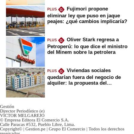
Fujimori propone
PLUS
G
eliminar ley que puso en jaque
peajes: ¿qué cambios implicaría?
Oliver Stark regresa a
PLUS
G
Petroperú: lo que dice el ministro
del Minem sobre la petrolera
Viviendas sociales
PLUS
G
quedarían fuera del negocio de
alquiler: la propuesta del
gobierno
Gestión
Director Periodístico (e)
VÍCTOR MELGAREJO
© Empresa Editora El Comercio S.A.
Calle Paracas #532, Pueblo Libre, Lima.
Copyright© | Gestion.pe | Grupo El Comercio | Todos los derechos
reservados