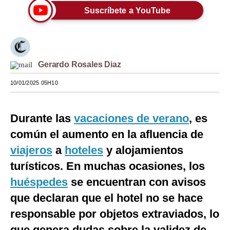
Suscríbete a YouTube
Moda
Estilos
Mundo
Gerardo Rosales Diaz
EEUU
10/01/2025 05H10
México
Durante las
vacaciones de verano
, es
España
común el aumento en la afluencia de
Internacional
viajeros
a
hoteles
y alojamientos
Tecnología
turísticos. En muchas ocasiones, los
Club del Suscriptor
huéspedes
se encuentran con avisos
que declaran que el hotel no se hace
Mix
responsable por objetos extraviados, lo
G de Gestión
que genera dudas sobre la validez de