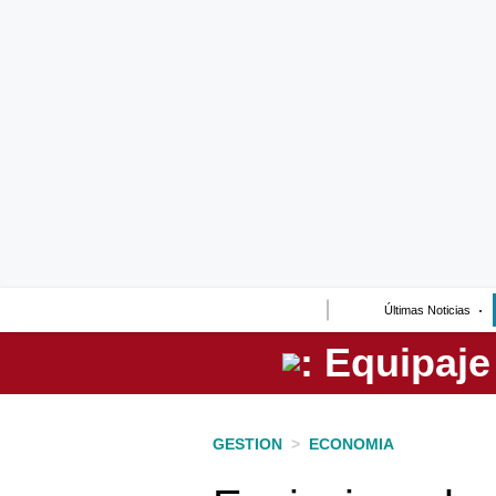
Lo último
Peru Quiosco
Portada
Empresas
Management & Empleo
Economía
Últimas Noticias
Mercados
Perú
Política
GESTION
>
ECONOMIA
Tu Dinero