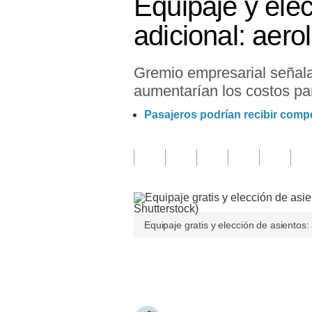
Equipaje y elec
Finanzas Personales
adicional: aero
Inmobiliarias
Gremio empresarial señala 
Plus G
aumentarían los costos par
Opinión
Pasajeros podrían recibir comp
Editorial
Pregunta de hoy
Blogs
Tendencias
Equipaje gratis y elección de asientos:
Lujo
Únete a nuestro canal
Viajes
Moda