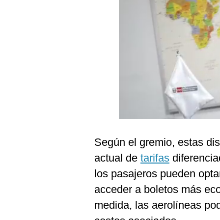
Podcast
Gestión TV
Videos
Fotogalerías
gestion.pe
¿quiénes
Somos?
Según el gremio, estas dis
Términos
actual de
tarifas
diferencia
Y
Condiciones
los pasajeros pueden opta
Política
acceder a boletos más ec
De
Privacidad
medida, las aerolíneas podr
Politica