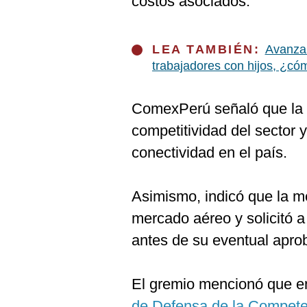
costos asociados.
De
Cookies
Preguntas
Frecuentes
LEA TAMBIÉN:
Avanza i
trabajadores con hijos, ¿có
ComexPerú señaló que la in
competitividad del sector y
conectividad en el país.
Asimismo, indicó que la me
mercado aéreo y solicitó a
antes de su eventual apro
El gremio mencionó que e
de Defensa de la Competen