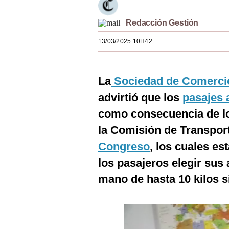
Estilos
Redacción Gestión
Mundo
13/03/2025 10H42
EEUU
México
La
Sociedad de Comercio
España
advirtió que los
pasajes 
como consecuencia de lo
Internacional
la Comisión de Transpor
Tecnología
Congreso
, los cuales es
Club del Suscriptor
los pasajeros elegir sus 
Mix
mano de hasta 10 kilos s
G de Gestión
Notas Contratadas